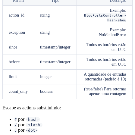
Param
Tipo
Descrição
Exemplo:
action_id
string
BlogPostsController-
hash-show
Exemplo:
exception
string
NoMethodError
Todos os horários estão
since
timestamp/integer
em UTC
Todos os horários estão
before
timestamp/integer
em UTC
A quantidade de entradas
limit
integer
retornadas (padrão é 10)
(true/false) Para retornar
count_only
boolean
apenas uma contagem
Escape as actions substituindo:
por
#
-hash-
por
/
-slash-
por
.
-dot-