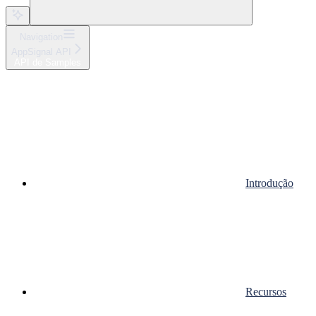
Navigation
AppSignal API
API de Samples
Introdução
Recursos