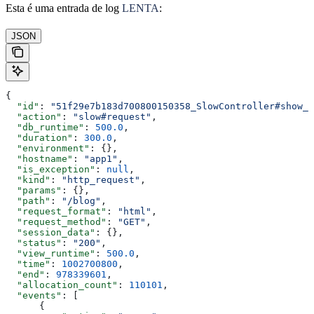
Esta é uma entrada de log
LENTA
:
JSON
{
  "id"
: 
"51f29e7b183d700800150358_SlowController#show_1
  "action"
: 
"slow#request"
,
  "db_runtime"
: 
500.0
,
  "duration"
: 
300.0
,
  "environment"
: {},
  "hostname"
: 
"app1"
,
  "is_exception"
: 
null
,
  "kind"
: 
"http_request"
,
  "params"
: {},
  "path"
: 
"/blog"
,
  "request_format"
: 
"html"
,
  "request_method"
: 
"GET"
,
  "session_data"
: {},
  "status"
: 
"200"
,
  "view_runtime"
: 
500.0
,
  "time"
: 
1002700800
,
  "end"
: 
978339601
,
  "allocation_count"
: 
110101
,
  "events"
: [
      {