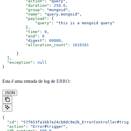
          "action"
: 
"query"
,
          "duration"
: 
250.0
,
          "group"
: 
"mongoid"
,
          "name"
: 
"query.mongoid"
,
          "payload"
: {
              "query"
: 
"this is a mongoid query"
          },
          "time"
: 
0
,
          "end"
: 
0
          "digest"
:
 00000
,
          "allocation_count"
: 
1010101
      }
  ],
  "exception"
: 
null
}
Esta é uma entrada de log de
ERRO
:
JSON
{
  "id"
: 
"57f653fa16b7e24cb0dc9e2b_ErrorController#trigg
  "action"
: 
"Error#trigger"
,
  "db_runtime"
: 
500.0
,