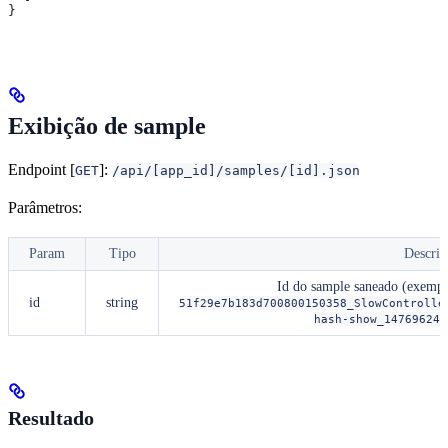
}
Exibição de sample
Endpoint [
]:
GET
/api/[app_id]/samples/[id].json
Parâmetros:
Param
Tipo
Descriç
Id do sample saneado (exempl
id
string
51f29e7b183d700800150358_SlowControlle
hash-show_147696240
Resultado