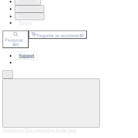
Idiomas
Soluções
Recursos
Preços
Perguntar ao assistente
⌘
I
Pesquisar...
⌘
K
Support
Get started
AppSignal Documentation
home page