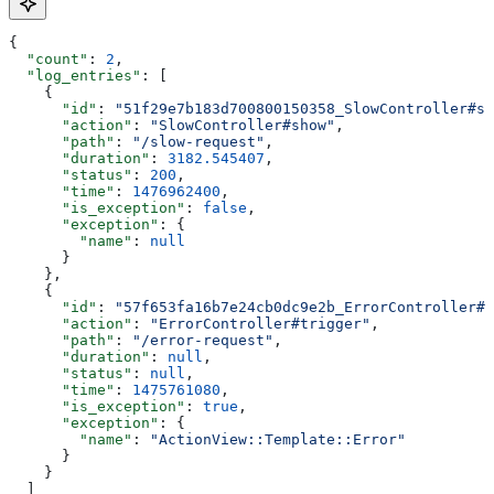
{
  "count"
: 
2
,
  "log_entries"
: [
    {
      "id"
: 
"51f29e7b183d700800150358_SlowController#sh
      "action"
: 
"SlowController#show"
,
      "path"
: 
"/slow-request"
,
      "duration"
: 
3182.545407
,
      "status"
: 
200
,
      "time"
: 
1476962400
,
      "is_exception"
: 
false
,
      "exception"
: {
        "name"
: 
null
      }
    },
    {
      "id"
: 
"57f653fa16b7e24cb0dc9e2b_ErrorController#t
      "action"
: 
"ErrorController#trigger"
,
      "path"
: 
"/error-request"
,
      "duration"
: 
null
,
      "status"
: 
null
,
      "time"
: 
1475761080
,
      "is_exception"
: 
true
,
      "exception"
: {
        "name"
: 
"ActionView::Template::Error"
      }
    }
  ]