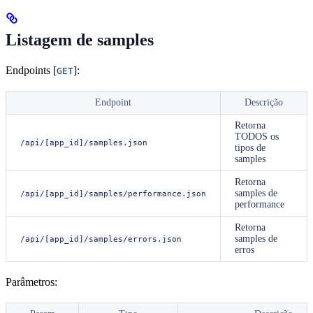
Listagem de samples
Endpoints [
]:
GET
Endpoint
Descrição
Retorna
TODOS
os
/api/[app_id]/samples.json
tipos de
samples
Retorna
samples de
/api/[app_id]/samples/performance.json
performance
Retorna
samples de
/api/[app_id]/samples/errors.json
erros
Parâmetros: