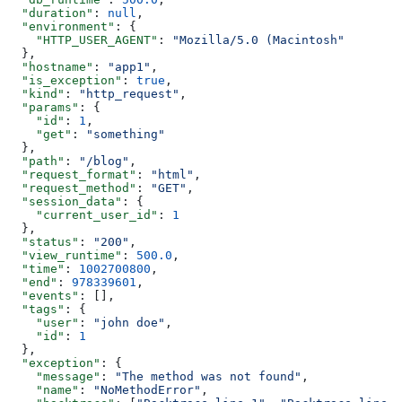
  "duration"
: 
null
,
  "environment"
: {
    "HTTP_USER_AGENT"
: 
"Mozilla/5.0 (Macintosh"
  },
  "hostname"
: 
"app1"
,
  "is_exception"
: 
true
,
  "kind"
: 
"http_request"
,
  "params"
: {
    "id"
: 
1
,
    "get"
: 
"something"
  },
  "path"
: 
"/blog"
,
  "request_format"
: 
"html"
,
  "request_method"
: 
"GET"
,
  "session_data"
: {
    "current_user_id"
: 
1
  },
  "status"
: 
"200"
,
  "view_runtime"
: 
500.0
,
  "time"
: 
1002700800
,
  "end"
: 
978339601
,
  "events"
: [],
  "tags"
: {
    "user"
: 
"john doe"
,
    "id"
: 
1
  },
  "exception"
: {
    "message"
: 
"The method was not found"
,
    "name"
: 
"NoMethodError"
,