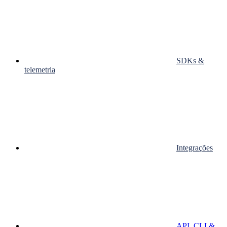
SDKs &
telemetria
Integrações
API, CLI &