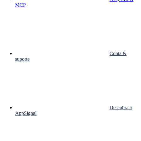
MCP
Conta &
suporte
Descubra o
AppSignal