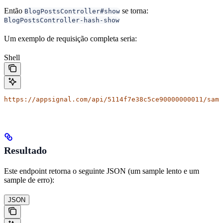
Então
se torna:
BlogPostsController#show
BlogPostsController-hash-show
Um exemplo de requisição completa seria:
Shell
https://appsignal.com/api/5114f7e38c5ce90000000011/samp
Resultado
Este endpoint retorna o seguinte JSON (um sample lento e um
sample de erro):
JSON