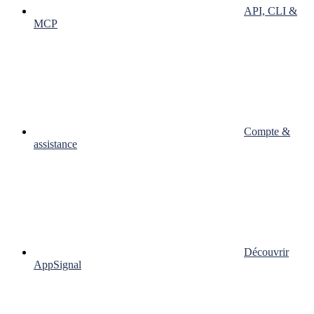
API, CLI &
MCP
Compte &
assistance
Découvrir
AppSignal