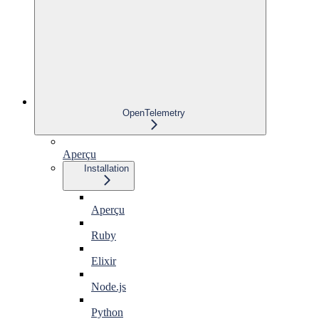
OpenTelemetry
Aperçu
Installation
Aperçu
Ruby
Elixir
Node.js
Python