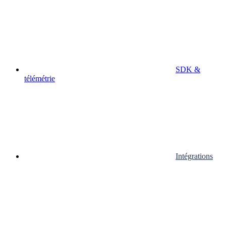
SDK &
télémétrie
Intégrations