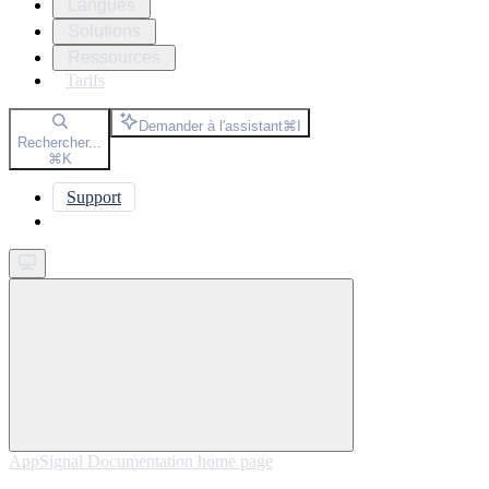
Langues
Solutions
Ressources
Tarifs
Demander à l'assistant
⌘
I
Rechercher...
⌘
K
Support
Get started
AppSignal Documentation
home page