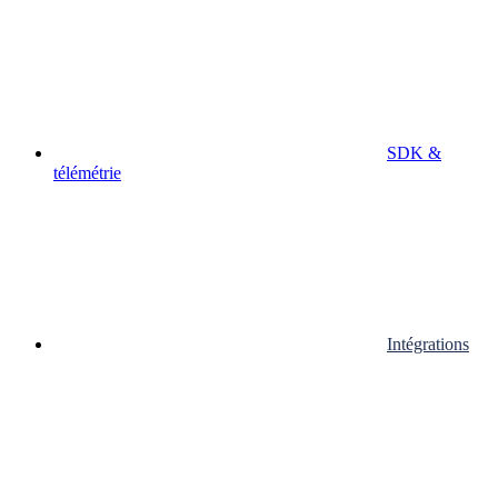
SDK &
télémétrie
Intégrations