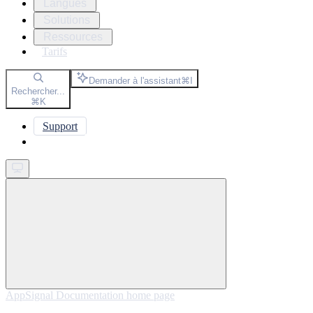
Langues
Solutions
Ressources
Tarifs
Demander à l'assistant
⌘
I
Rechercher...
⌘
K
Support
Get started
AppSignal Documentation
home page