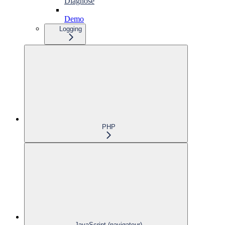
Diagnose
Demo
Logging
PHP
JavaScript (navigateur)