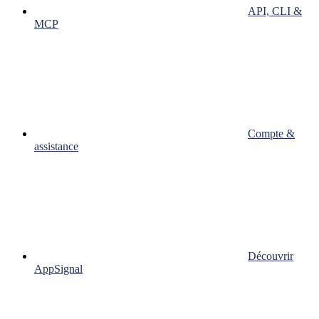
API, CLI &
MCP
Compte &
assistance
Découvrir
AppSignal