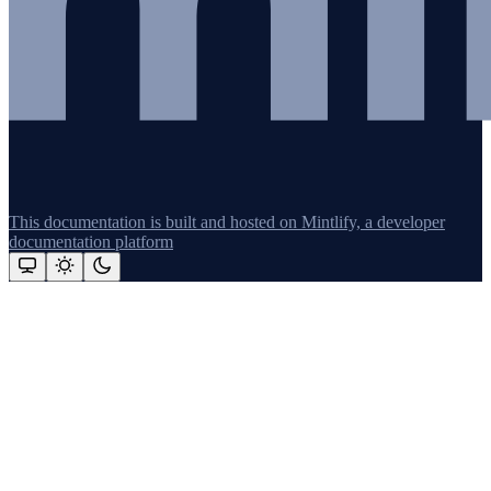
This documentation is built and hosted on Mintlify, a developer
documentation platform
Assistant
Responses
are
generated
using
AI