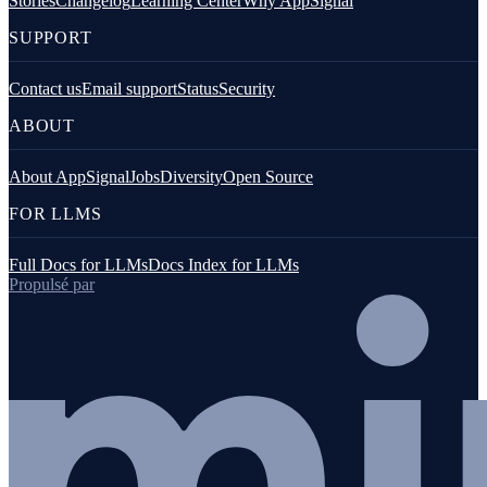
Stories
Changelog
Learning Center
Why AppSignal
SUPPORT
Contact us
Email support
Status
Security
ABOUT
About AppSignal
Jobs
Diversity
Open Source
FOR LLMS
Full Docs for LLMs
Docs Index for LLMs
Propulsé par