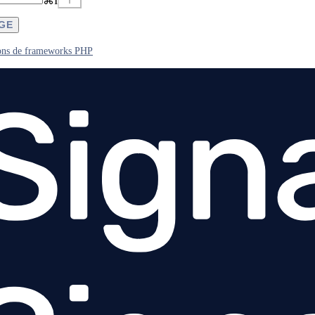
⌘
I
AGE
ions de frameworks PHP