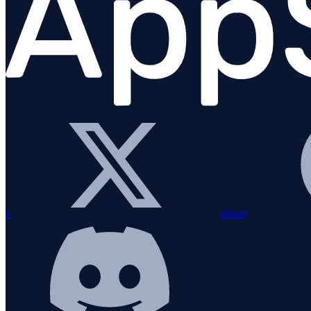
Python
x
github
PHP
Aperçu
Prérequis