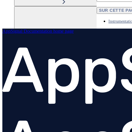
SUR CETTE P
Instrumentat
AppSignal Documentation
home page
Elixir
Node.js