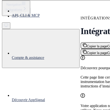
⌘
K
Navigation
Intégrations
Support
Intégrations PHP
API, CLI & MCP
Get started
INTÉGRATION
Intégra
Copier la page
C
Copier la page
C
Compte & assistance
Découvrez pourquo
Cette page liste c
instrumentation ba
instructions d’insta
Découvrir AppSignal
Votre application n