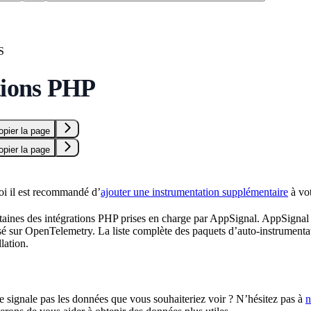
S
tions PHP
opier la page
opier la page
i il est recommandé d’
ajouter une instrumentation supplémentaire
à vot
ertaines des intégrations PHP prises en charge par AppSignal. AppSigna
sé sur OpenTelemetry. La liste complète des paquets d’auto-instrument
llation.
e signale pas les données que vous souhaiteriez voir ? N’hésitez pas à
n