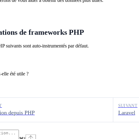
ierons de vous aider à obtenir des données plus utiles.
ations de frameworks PHP
 suivants sont auto-instrumentés par défaut.
elle été utile ?
T
SUIVANT
tion depuis PHP
Laravel