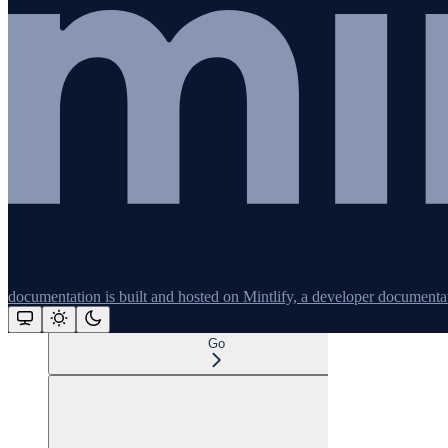
JavaScript (navigateur)
documentation is built and hosted on Mintlify, a developer documenta
Go
Assistant
Responses