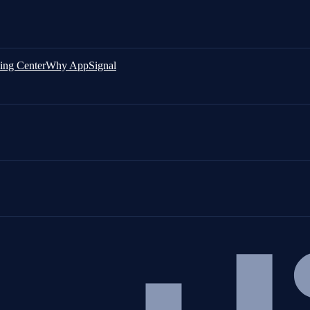
ing Center
Why AppSignal