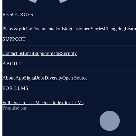
Installation PHP
Configuration
RESOURCES
Instrumentation
Plans & pricing
Documentation
Blog
Customer Stories
Changelog
Learn
Gestion des exceptions
SUPPORT
Métriques personnalisées
Logging
Contact us
Email support
Status
Security
ABOUT
Intégrations
About AppSignal
Jobs
Diversity
Open Source
Présentation
FOR LLMS
Laravel
Full Docs for LLMs
Docs Index for LLMs
Monolog
Propulsé par
Symfony
Outils en ligne de commande