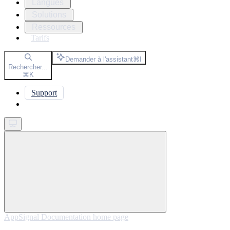
Langues
Solutions
Ressources
Tarifs
Demander à l'assistant
⌘
I
Rechercher...
⌘
K
Support
Get started
AppSignal Documentation
home page