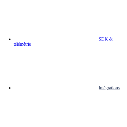
SDK &
télémétrie
Intégrations