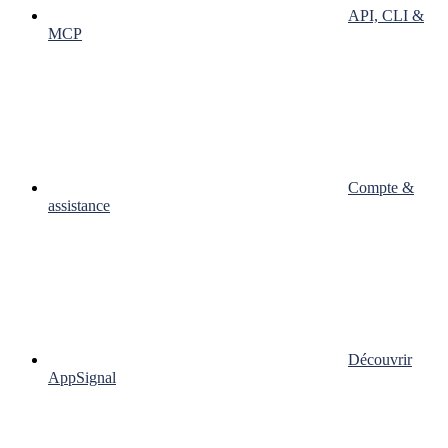
API, CLI &
MCP
Compte &
assistance
Découvrir
AppSignal