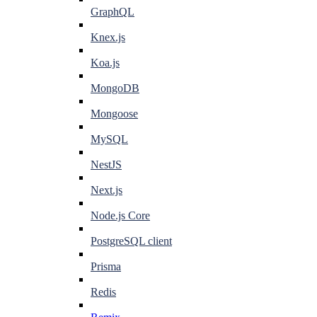
GraphQL
Knex.js
Koa.js
MongoDB
Mongoose
MySQL
NestJS
Next.js
Node.js Core
PostgreSQL client
Prisma
Redis