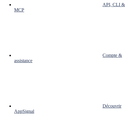
API, CLI &
MCP
Compte &
assistance
Découvrir
AppSignal