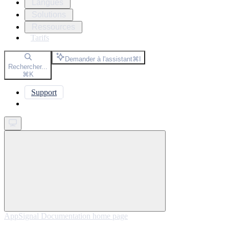
Langues
Solutions
Ressources
Tarifs
Demander à l'assistant
⌘
I
Rechercher...
⌘
K
Support
Get started
AppSignal Documentation
home page