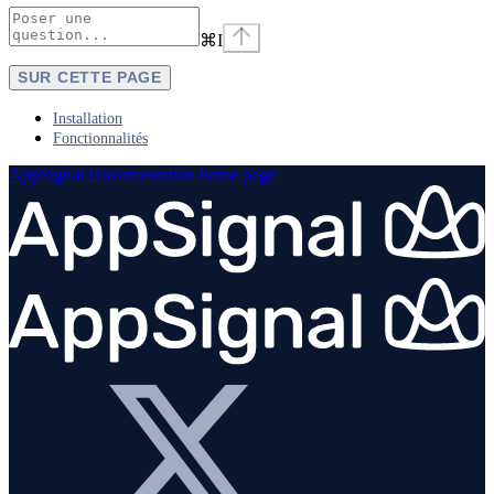
⌘
I
SUR CETTE PAGE
Installation
Fonctionnalités
AppSignal Documentation
home page