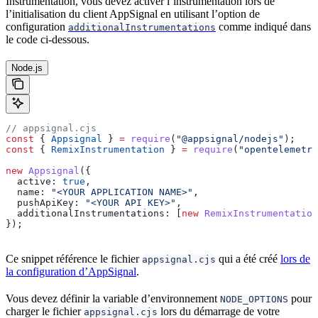
Instrumentation, vous devez activer l’instrumentation lors de
l’initialisation du client AppSignal en utilisant l’option de
configuration
comme indiqué dans
additionalInstrumentations
le code ci-dessous.
Node.js
// appsignal.cjs
const
 { 
Appsignal
 } 
=
 require
(
"@appsignal/nodejs"
);
const
 { 
RemixInstrumentation
 } 
=
 require
(
"opentelemetry
new
 Appsignal
({
  active:
 true
,
  name:
 "<YOUR APPLICATION NAME>"
,
  pushApiKey:
 "<YOUR API KEY>"
,
  additionalInstrumentations:
 [
new
 RemixInstrumentation
});
Ce snippet référence le fichier
qui a été créé
lors de
appsignal.cjs
la configuration d’AppSignal
.
Vous devez définir la variable d’environnement
pour
NODE_OPTIONS
charger le fichier
lors du démarrage de votre
appsignal.cjs