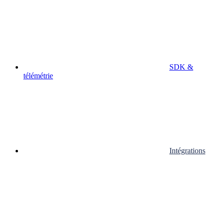
SDK &
télémétrie
Intégrations