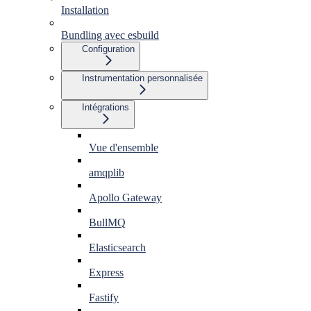
Installation
Bundling avec esbuild
Configuration
Instrumentation personnalisée
Intégrations
Vue d'ensemble
amqplib
Apollo Gateway
BullMQ
Elasticsearch
Express
Fastify