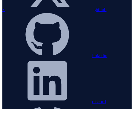
x
github
linkedin
discord