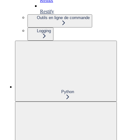
Remix
Restify
Outils en ligne de commande
Logging
Python