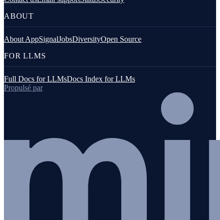
ABOUT
About AppSignal
Jobs
Diversity
Open Source
FOR LLMS
Full Docs for LLMs
Docs Index for LLMs
Propulsé par