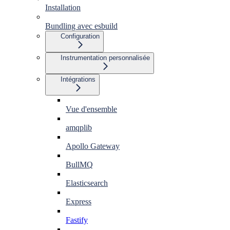
Installation
Bundling avec esbuild
Configuration
Instrumentation personnalisée
Intégrations
Vue d'ensemble
amqplib
Apollo Gateway
BullMQ
Elasticsearch
Express
Fastify