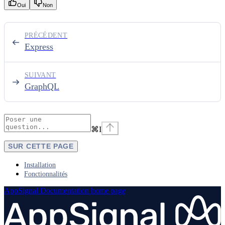
Oui
Non
PRÉCÉDENT
Express
SUIVANT
GraphQL
⌘
I
SUR CETTE PAGE
Installation
Fonctionnalités
AppSignal Documentation
home page