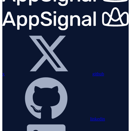
x
github
linkedin