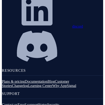
discord
RESOURCES
Plans & pricing
Documentation
Blog
Customer
Stories
Changelog
Learning Center
Why AppSignal
SUPPORT
Contact us
Email support
Status
Security