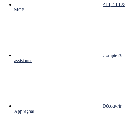
API, CLI &
MCP
Compte &
assistance
Découvrir
AppSignal