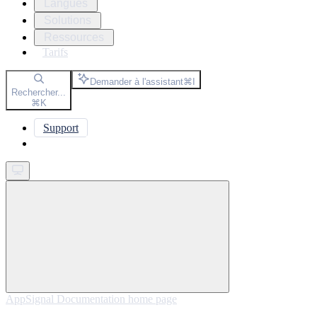
Langues
Solutions
Ressources
Tarifs
Demander à l'assistant
⌘
I
Rechercher...
⌘
K
Support
Get started
AppSignal Documentation
home page