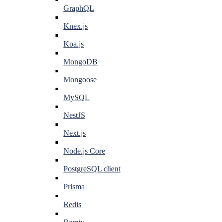
GraphQL
Knex.js
Koa.js
MongoDB
Mongoose
MySQL
NestJS
Next.js
Node.js Core
PostgreSQL client
Prisma
Redis