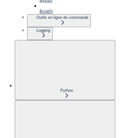
Remix
Restify
Outils en ligne de commande
Logging
Python