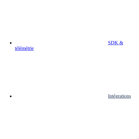
SDK &
télémétrie
Intégrations