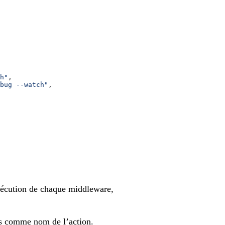
h"
,
bug --watch"
,
exécution de chaque middleware,
sés comme nom de l’action.