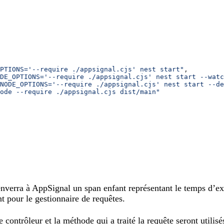
PTIONS='--require ./appsignal.cjs' nest start"
,
DE_OPTIONS='--require ./appsignal.cjs' nest start --watc
NODE_OPTIONS='--require ./appsignal.cjs' nest start --de
ode --require ./appsignal.cjs dist/main"
enverra à AppSignal un span enfant représentant le temps d’
t pour le gestionnaire de requêtes.
 contrôleur et la méthode qui a traité la requête seront utili