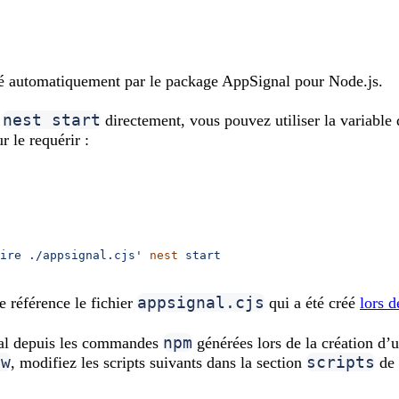
té automatiquement par le package AppSignal pour Node.js.
nest start
z
directement, vous pouvez utiliser la variabl
r le requérir :
ire ./appsignal.cjs'
 nest
 start
appsignal.cjs
e référence le fichier
qui a été créé
lors 
npm
nal depuis les commandes
générées lors de la création d’u
ew
scripts
, modifiez les scripts suivants dans la section
de 