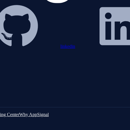
linkedin
ing Center
Why AppSignal