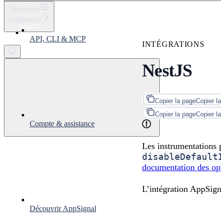
⌘
K
Navigation
Intégrations
Support
NestJS
Get started
API, CLI & MCP
INTÉGRATIONS
NestJS
Copier la page
Copier l
Copier la page
Copier l
Compte & assistance
Les instrumentations p
disableDefault
documentation des opt
L’intégration AppSig
Découvrir AppSignal