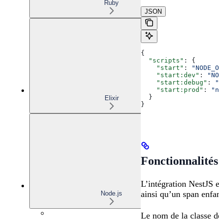
Ruby
JSON
{
  "scripts"
: {
    "start"
: 
"NODE_O
    "start:dev"
: 
"NO
    "start:debug"
: 
"
    "start:prod"
: 
"n
  }
Elixir
}
Fonctionnalités
L’intégration NestJS 
ainsi qu’un span enfan
Node.js
Le nom de la classe de