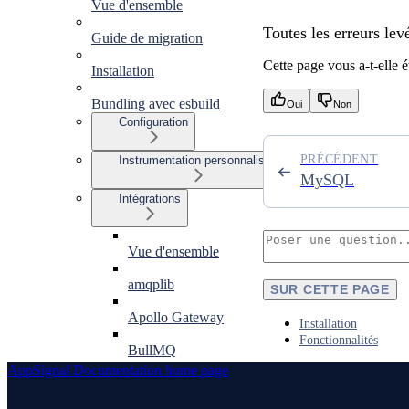
Vue d'ensemble
Toutes les erreurs lev
Guide de migration
Cette page vous a-t-elle ét
Installation
Bundling avec esbuild
Oui
Non
Configuration
PRÉCÉDENT
Instrumentation personnalisée
MySQL
Intégrations
Vue d'ensemble
amqplib
SUR CETTE PAGE
Apollo Gateway
Installation
Fonctionnalités
BullMQ
AppSignal Documentation
home page
Elasticsearch