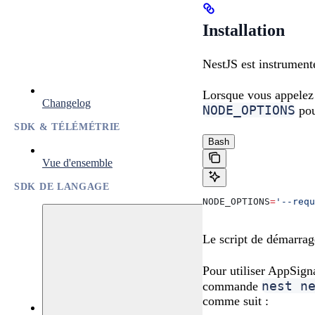
Installation
NestJS est instrumen
Lorsque vous appele
Changelog
NODE_OPTIONS
pou
SDK & TÉLÉMÉTRIE
Bash
Vue d'ensemble
SDK DE LANGAGE
NODE_OPTIONS
=
'--requ
Le script de démarrag
Pour utiliser AppSig
nest n
commande
comme suit :