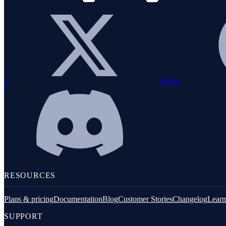
Redis
Remix
Restify
Outils en ligne de commande
x
github
Logging
RESOURCES
Python
Plans & pricing
Documentation
Blog
Customer Stories
Changelog
Learn
SUPPORT