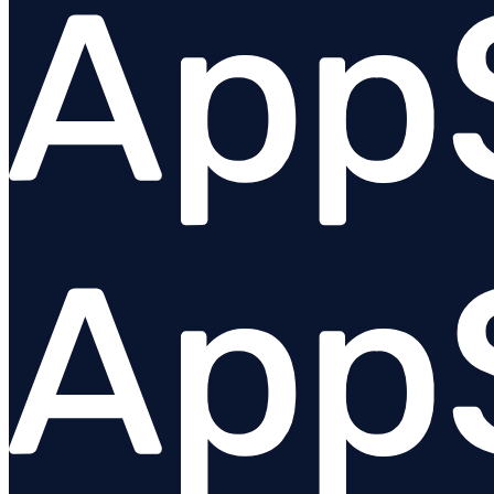
Express
Fastify
GraphQL
Knex.js
Koa.js
MongoDB
Mongoose
MySQL
NestJS
Next.js
Node.js Core
PostgreSQL client
Prisma