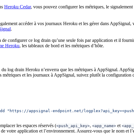
ons
Heroku Cedar
, vous pouvez configurer les métriques, le signalement
également accéder à vos journaux Heroku et les gérer dans AppSignal, v
Signal
.
de configurer ce log drain qu’une seule fois par application et il fournir
rme Heroku
, les tableaux de bord et les métriques d’hôte.
n du log drain Heroku n’enverra que les métriques à AppSignal. AppSign
es métriques et les journaux à AppSignal, suivez plutôt la configuratio
dd
 "https://appsignal-endpoint.net/logplex?api_key=<push
mplacer les espaces réservés (
,
et
<push_api_key>
<app_name>
<app_
de votre application et l’environnement. Assurez-vous que le nom et l