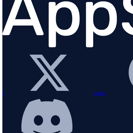
x
github