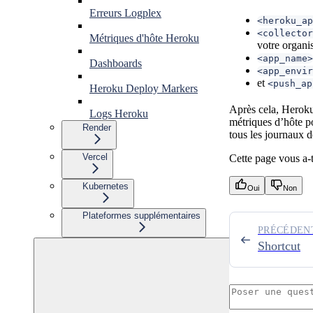
Erreurs Logplex
<heroku_ap
<collector
Métriques d'hôte Heroku
votre organi
<app_name>
Dashboards
<app_envir
et
<push_ap
Heroku Deploy Markers
Après cela, Heroku 
Logs Heroku
métriques d’hôte po
Render
tous les journaux 
Vercel
Cette page vous a-t-
Kubernetes
Oui
Non
Plateformes supplémentaires
PRÉCÉDEN
Shortcut