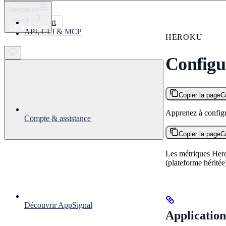
⌘
K
Navigation
Heroku
Support
Configuration
API, CLI & MCP
Get started
HEROKU
Configu
Copier la page
C
Apprenez à config
Compte & assistance
Copier la page
C
Les métriques Hero
(plateforme héritée
Découvrir AppSignal
Application