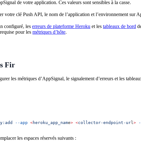
pSignal de votre application. Ces valeurs sont sensibles à la casse.
r votre clé Push API, le nom de l’application et l’environnement sur
in configuré, les
erreurs de plateforme Heroku
et les
tableaux de bord
de
 requise pour les
métriques d’hôte
.
s Fir
urer les métriques d’AppSignal, le signalement d’erreurs et les tableau
y:add
 --app
 <
heroku_app_nam
e
>
 <
collector-endpoint-ur
l
>
 -
mplacer les espaces réservés suivants :