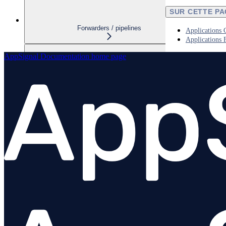
SUR CETTE P
Forwarders / pipelines
Applications 
Applications 
AppSignal Documentation
home page
Dashboards