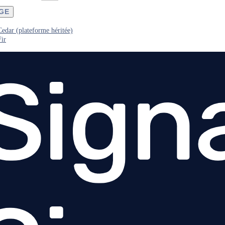
AGE
Cedar (plateforme héritée)
Fir