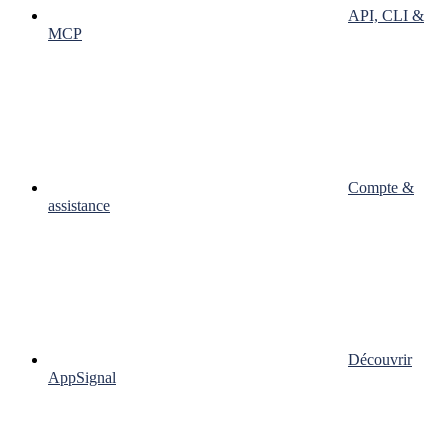
API, CLI &
MCP
Compte &
assistance
Découvrir
AppSignal