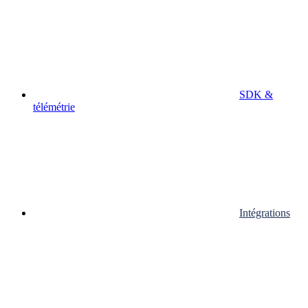
SDK &
télémétrie
Intégrations