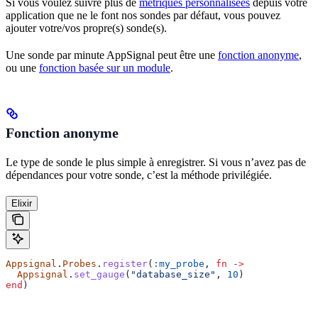
Si vous voulez suivre plus de
métriques personnalisées
depuis votre
application que ne le font nos sondes par défaut, vous pouvez
ajouter votre/vos propre(s) sonde(s).
Une sonde par minute AppSignal peut être une
fonction anonyme
,
ou une
fonction basée sur un module
.
Fonction anonyme
Le type de sonde le plus simple à enregistrer. Si vous n’avez pas de
dépendances pour votre sonde, c’est la méthode privilégiée.
Elixir
Appsignal
.
Probes
.
register
(
:my_probe
, 
fn
 ->
  Appsignal
.
set_gauge
(
"database_size"
, 
10
)
end
)