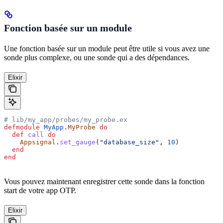
Fonction basée sur un module
Une fonction basée sur un module peut être utile si vous avez une
sonde plus complexe, ou une sonde qui a des dépendances.
Elixir
# lib/my_app/probes/my_probe.ex
defmodule
 MyApp
.
MyProbe
 do
  def
 call
 do
    Appsignal
.
set_gauge
(
"database_size"
, 
10
)
  end
end
Vous pouvez maintenant enregistrer cette sonde dans la fonction
start de votre app OTP.
Elixir