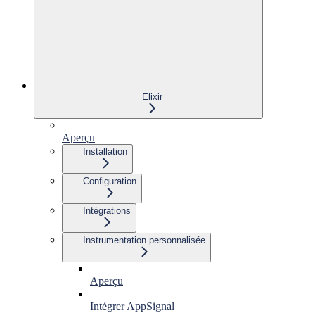
Elixir
Aperçu
Installation
Configuration
Intégrations
Instrumentation personnalisée
Aperçu
Intégrer AppSignal