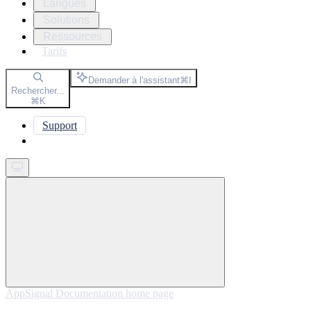
Langues
Solutions
Ressources
Tarifs
Demander à l'assistant
⌘
I
Rechercher...
⌘
K
Support
Get started
AppSignal Documentation
home page