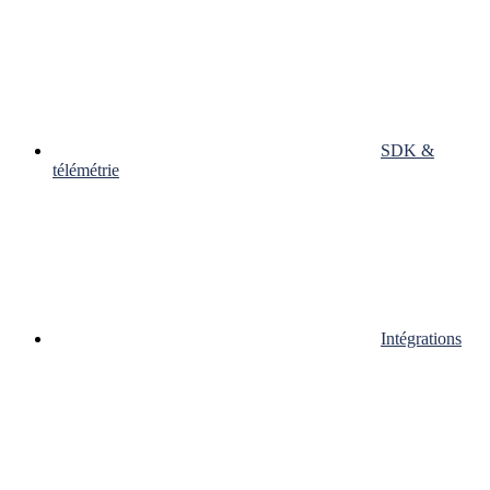
SDK &
télémétrie
Intégrations