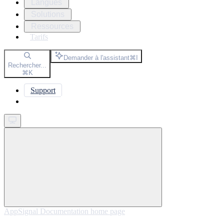
Langues
Solutions
Ressources
Tarifs
Demander à l'assistant
⌘
I
Rechercher...
⌘
K
Support
Get started
AppSignal Documentation
home page