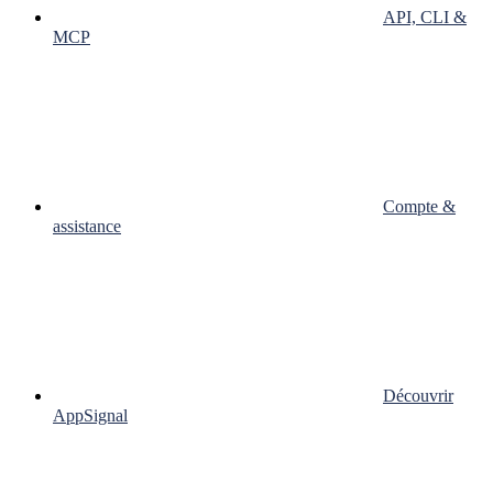
API, CLI &
MCP
Compte &
assistance
Découvrir
AppSignal