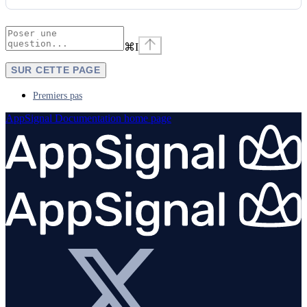
⌘
I
SUR CETTE PAGE
Premiers pas
AppSignal Documentation
home page