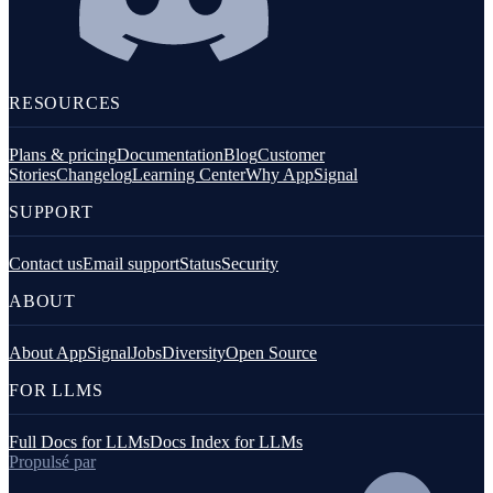
RESOURCES
Plans & pricing
Documentation
Blog
Customer
Stories
Changelog
Learning Center
Why AppSignal
SUPPORT
Contact us
Email support
Status
Security
ABOUT
About AppSignal
Jobs
Diversity
Open Source
FOR LLMS
Full Docs for LLMs
Docs Index for LLMs
Propulsé par