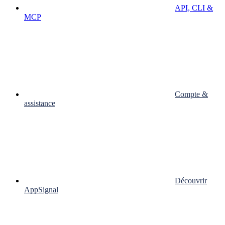
API, CLI &
MCP
Compte &
assistance
Découvrir
AppSignal