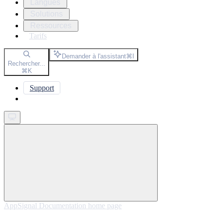
Langues
Solutions
Ressources
Tarifs
Demander à l'assistant
⌘
I
Rechercher...
⌘
K
Support
Get started
AppSignal Documentation
home page