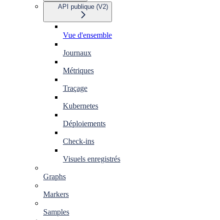
API publique (V2)
Vue d'ensemble
Journaux
Métriques
Traçage
Kubernetes
Déploiements
Check-ins
Visuels enregistrés
Graphs
Markers
Samples