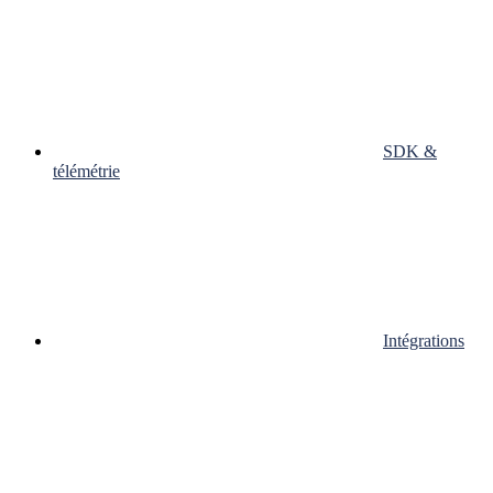
SDK &
télémétrie
Intégrations