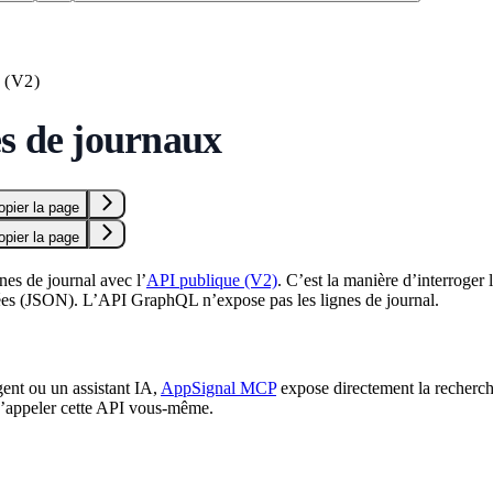
(V2)
s de journaux
opier la page
opier la page
nes de journal avec l’
API publique (V2)
. C’est la manière d’interroge
rées (JSON). L’API GraphQL n’expose pas les lignes de journal.
gent ou un assistant IA,
AppSignal MCP
expose directement la recherch
d’appeler cette API vous-même.