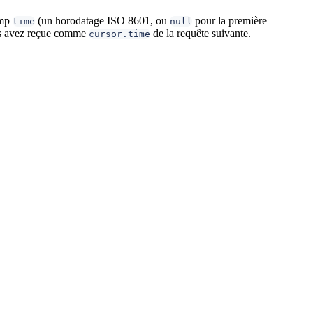
amp
(un horodatage ISO 8601, ou
pour la première
time
null
ous avez reçue comme
de la requête suivante.
cursor.time