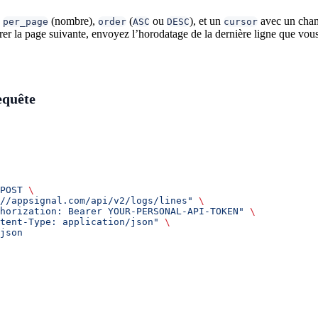
d
(nombre),
(
ou
), et un
avec un ch
per_page
order
ASC
DESC
cursor
rer la page suivante, envoyez l’horodatage de la dernière ligne que v
equête
POST
 \
//appsignal.com/api/v2/logs/lines"
 \
horization: Bearer YOUR-PERSONAL-API-TOKEN"
 \
tent-Type: application/json"
 \
json