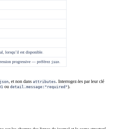
l, lorsqu’il est disponible.
ppression progressive — préférez
.
json
, et non dans
. Interrogez-les par leur clé
json
attributes
ou
).
01
detail.message:"required"