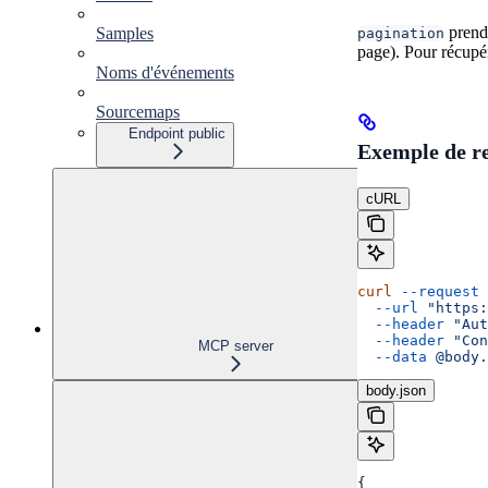
pren
Samples
pagination
page). Pour récupé
Noms d'événements
Sourcemaps
Endpoint public
Exemple de r
cURL
curl
 --request
 
  --url
 "https:
  --header
 "Aut
  --header
 "Con
MCP server
  --data
 @body.
body.json
{