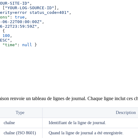
OUR-SITE-ID"
,
 [
"YOUR-LOG-SOURCE-ID"
],
erity=error status_code=401"
,
ons"
: 
true
,
-06-22T00:00:00Z"
,
6-22T23:59:59Z"
,
 {
 
100
,
ESC"
,
 
"time"
: 
null
 }
ison renvoie un tableau de lignes de journal. Chaque ligne inclut ces c
Type
Description
chaîne
Identifiant de la ligne de journal.
chaîne (ISO 8601)
Quand la ligne de journal a été enregistrée.