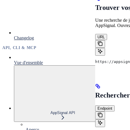
Trouver vos
Une recherche de 
AppSignal. Ouvrez u
URL
Changelog
API, CLI & MCP
https://appsign
Vue d'ensemble
Rechercher 
Endpoint
AppSignal API
Aperçu