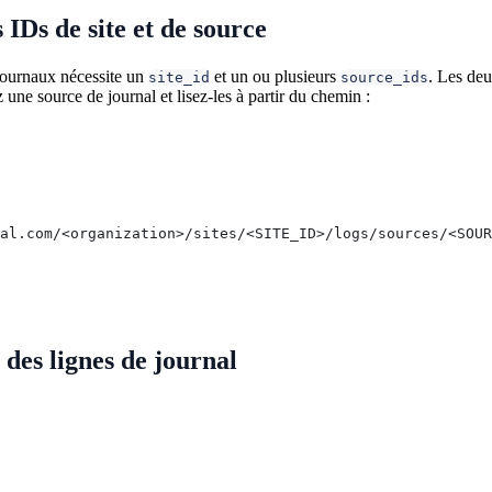
 IDs de site et de source
journaux nécessite un
et un ou plusieurs
. Les de
site_id
source_ids
ne source de journal et lisez-les à partir du chemin :
al.com/<organization>/sites/<SITE_ID>/logs/sources/<SOUR
des lignes de journal