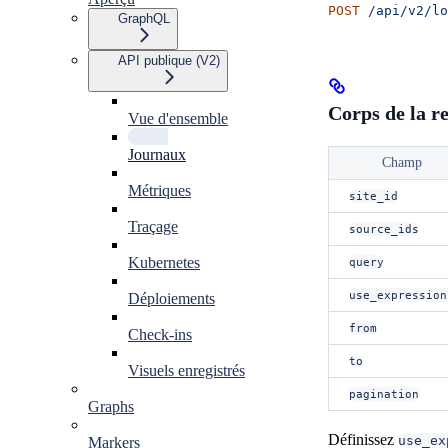
POST
 /api/v2/lo
GraphQL
API publique (V2)
Corps de la r
Vue d'ensemble
Journaux
Champ
Métriques
site_id
Traçage
source_ids
Kubernetes
query
use_expression
Déploiements
from
Check-ins
to
Visuels enregistrés
pagination
Graphs
Définissez
use_ex
Markers