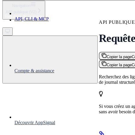
⌘
K
Navigation
API publique (V2)
Support
Requêtes de journaux
API, CLI & MCP
Get started
API PUBLIQUE 
Requête
Copier la page
C
Copier la page
C
Compte & assistance
Recherchez des lig
de journal structu
Si vous créez un a
sans avoir besoin 
Découvrir AppSignal