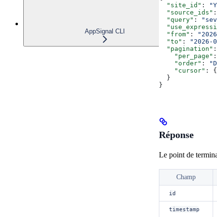
  "site_id"
: 
"Y
  "source_ids"
:
  "query"
: 
"sev
  "use_expressi
AppSignal CLI
  "from"
: 
"2026
  "to"
: 
"2026-0
  "pagination"
:
    "per_page"
:
    "order"
: 
"D
    "cursor"
: {
  }
}
Réponse
Le point de termina
Champ
id
timestamp