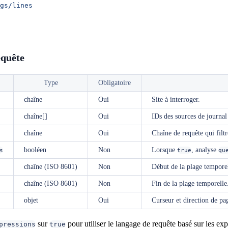
gs/lines
equête
Type
Obligatoire
chaîne
Oui
Site à interroger.
chaîne[]
Oui
IDs des sources de journal
chaîne
Oui
Chaîne de requête qui filtr
booléen
Non
Lorsque
, analyse
s
true
qu
chaîne (ISO 8601)
Non
Début de la plage temporell
chaîne (ISO 8601)
Non
Fin de la plage temporelle.
objet
Oui
Curseur et direction de pag
sur
pour utiliser le langage de requête basé sur les ex
pressions
true