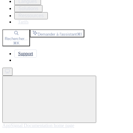
Langues
Solutions
Ressources
Tarifs
Demander à l'assistant
⌘
I
Rechercher...
⌘
K
Support
Get started
AppSignal Documentation
home page