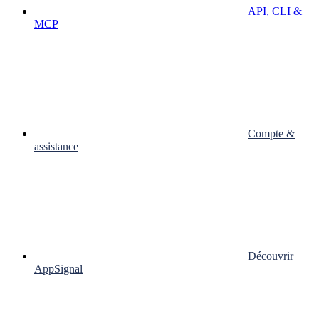
API, CLI &
MCP
Compte &
assistance
Découvrir
AppSignal