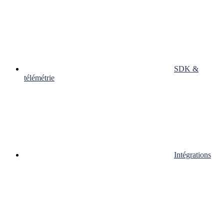
SDK &
télémétrie
Intégrations