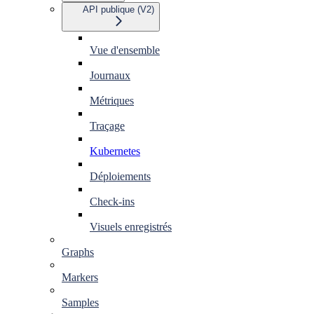
API publique (V2)
Vue d'ensemble
Journaux
Métriques
Traçage
Kubernetes
Déploiements
Check-ins
Visuels enregistrés
Graphs
Markers
Samples