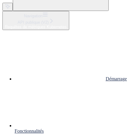
Navigation
API publique (V2)
Requêtes de métriques Kubernetes
Démarrage
Fonctionnalités