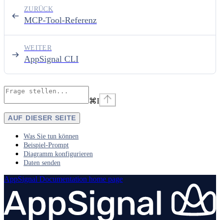
ZURÜCK
MCP-Tool-Referenz
WEITER
AppSignal CLI
⌘
I
AUF DIESER SEITE
Was Sie tun können
Beispiel-Prompt
Diagramm konfigurieren
Daten senden
AppSignal Documentation
home page