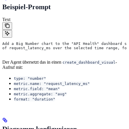
Beispiel-Prompt
Text
Add a Big Number chart to the "API Health" dashboard sh
of request_latency_ms over the selected time range, for
Der Agent übersetzt das in einen
-
create_dashboard_visual
Aufruf mit:
type: "number"
metric.name: "request_latency_ms"
metric.field: "mean"
metric.aggregate: "avg"
format: "duration"
Diagramm konfigurieren