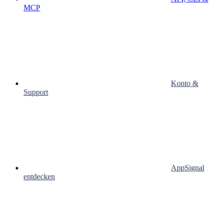
MCP
Konto &
Support
AppSignal
entdecken