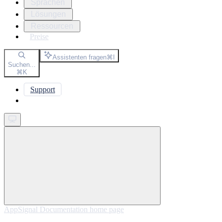
Sprachen
Lösungen
Ressourcen
Preise
Assistenten fragen
⌘
I
Suchen...
⌘
K
Support
Get started
AppSignal Documentation
home page