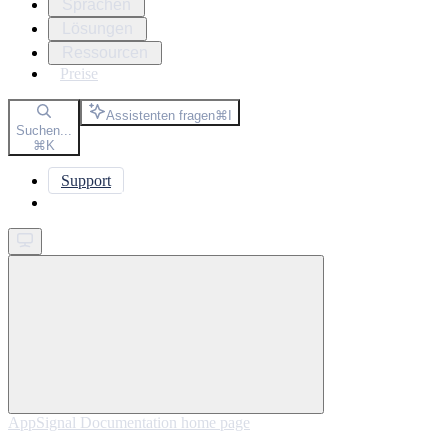
Sprachen
Lösungen
Ressourcen
Preise
Assistenten fragen
⌘
I
Suchen...
⌘
K
Support
Get started
AppSignal Documentation
home page