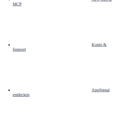
MCP
Konto &
Support
AppSignal
entdecken