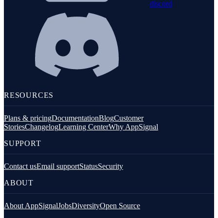
discord
RESOURCES
Plans & pricing
Documentation
Blog
Customer
Stories
Changelog
Learning Center
Why AppSignal
SUPPORT
Contact us
Email support
Status
Security
ABOUT
About AppSignal
Jobs
Diversity
Open Source