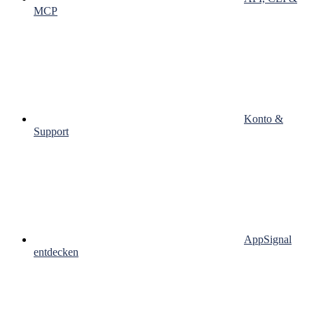
MCP
Konto &
Support
AppSignal
entdecken