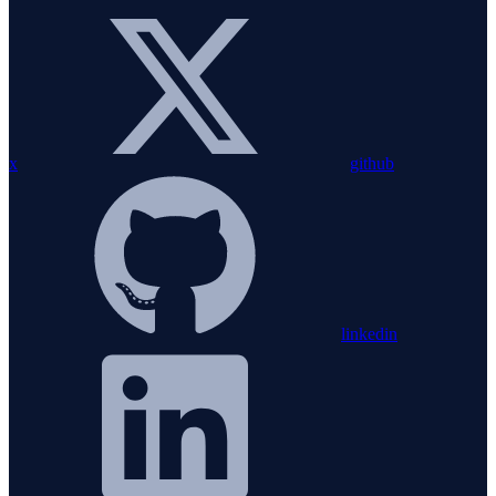
x
github
linkedin