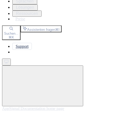
Sprachen
Lösungen
Ressourcen
Preise
Assistenten fragen
⌘
I
Suchen...
⌘
K
Support
Get started
AppSignal Documentation
home page