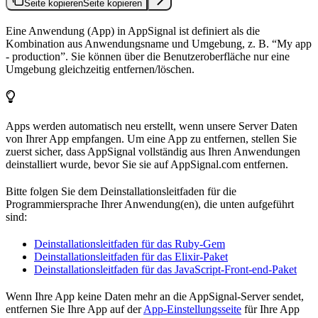
Seite kopieren
Seite kopieren
Eine Anwendung (App) in AppSignal ist definiert als die
Kombination aus Anwendungsname und Umgebung, z. B. “My app
- production”. Sie können über die Benutzeroberfläche nur eine
Umgebung gleichzeitig entfernen/löschen.
Apps werden automatisch neu erstellt, wenn unsere Server Daten
von Ihrer App empfangen. Um eine App zu entfernen, stellen Sie
zuerst sicher, dass AppSignal vollständig aus Ihren Anwendungen
deinstalliert wurde, bevor Sie sie auf AppSignal.com entfernen.
Bitte folgen Sie dem Deinstallationsleitfaden für die
Programmiersprache Ihrer Anwendung(en), die unten aufgeführt
sind:
Deinstallationsleitfaden für das Ruby-Gem
Deinstallationsleitfaden für das Elixir-Paket
Deinstallationsleitfaden für das JavaScript-Front-end-Paket
Wenn Ihre App keine Daten mehr an die AppSignal-Server sendet,
entfernen Sie Ihre App auf der
App-Einstellungsseite
für Ihre App