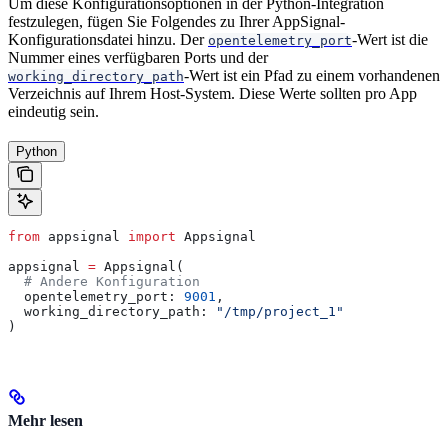
Um diese Konfigurationsoptionen in der Python-Integration
festzulegen, fügen Sie Folgendes zu Ihrer AppSignal-
Konfigurationsdatei hinzu. Der
-Wert ist die
opentelemetry_port
Nummer eines verfügbaren Ports und der
-Wert ist ein Pfad zu einem vorhandenen
working_directory_path
Verzeichnis auf Ihrem Host-System. Diese Werte sollten pro App
eindeutig sein.
Python
from
 appsignal 
import
 Appsignal
appsignal 
=
 Appsignal(
  # Andere Konfiguration
  opentelemetry_port: 
9001
,
  working_directory_path: 
"/tmp/project_1"
)
Mehr lesen