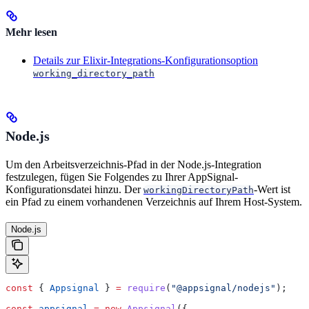
Mehr lesen
Details zur Elixir-Integrations-Konfigurationsoption
working_directory_path
Node.js
Um den Arbeitsverzeichnis-Pfad in der Node.js-Integration
festzulegen, fügen Sie Folgendes zu Ihrer AppSignal-
Konfigurationsdatei hinzu. Der
-Wert ist
workingDirectoryPath
ein Pfad zu einem vorhandenen Verzeichnis auf Ihrem Host-System.
Node.js
const
 { 
Appsignal
 } 
=
 require
(
"@appsignal/nodejs"
);
const
 appsignal
 =
 new
 Appsignal
({