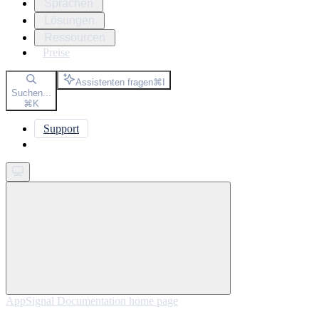
Sprachen
Lösungen
Ressourcen
Preise
Assistenten fragen
⌘
I
Suchen...
⌘
K
Support
Get started
AppSignal Documentation
home page