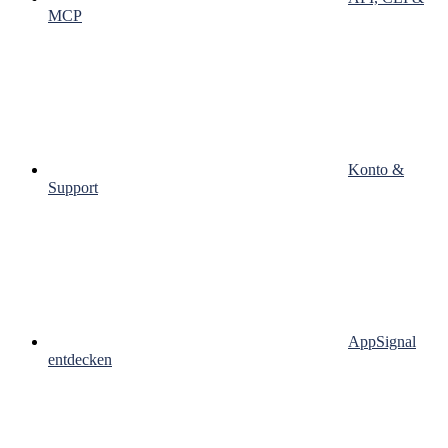
MCP
Konto &
Support
AppSignal
entdecken