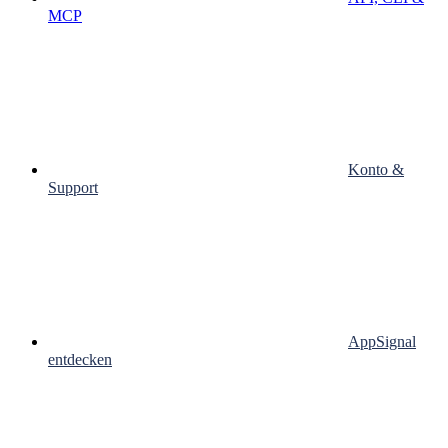
MCP
Konto &
Support
AppSignal
entdecken