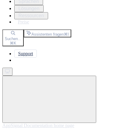
Sprachen
Lösungen
Ressourcen
Preise
Assistenten fragen
⌘
I
Suchen...
⌘
K
Support
Get started
AppSignal Documentation
home page