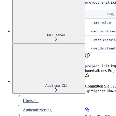
akz
project init
Flag
--org <slug>
--endpoint <ur
MCP server
--rest-endpoin
--oauth-client
kop
project init
innerhalb des Proj
AppSignal CLI
Committen Sie
.a
hinzu
.gitignore
Übersicht
Authentifizierung