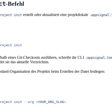
ct
-Befehl
erstellt oder aktualisiert eine projektlokale
project init
.appsignal.
roject
 init
halb eines Git-Checkouts ausführen, schreibt die CLI
.appsignal.to
t sie das aktuelle Verzeichnis.
ndard-Organisation des Projekts beim Erstellen der Datei festlegen:
roject
 init
 --org
 <
YOUR_ORG_SLU
G
>