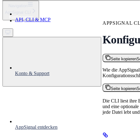
⌘
K
Navigation
AppSignal CLI
Support
Konfiguration
API, CLI & MCP
Get started
APPSIGNAL CL
Konfigu
Seite kopieren
S
Wie die AppSignal 
Konto & Support
Konfigurationsschl
Seite kopieren
S
Die CLI liest ihre
und eine optionale
jede Datei lebt und
AppSignal entdecken