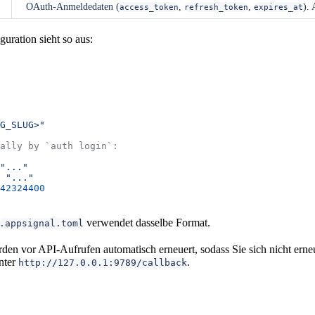
OAuth-Anmeldedaten (
,
,
).
access_token
refresh_token
expires_at
uration sieht so aus:
G_SLUG>"
ally by `auth login`:
"..."
 
"..."
42324400
verwendet dasselbe Format.
.appsignal.toml
en vor API-Aufrufen automatisch erneuert, sodass Sie sich nicht ern
nter
.
http://127.0.0.1:9789/callback