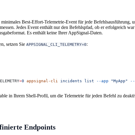
 minimales Best-Effort-Telemetrie-Event für jede Befehlsausführung, 
messen. Jedes Event enthält nur den Befehlspfad, ob er erfolgreich war 
sgabeformat. Es enthält keine Ihrer AppSignal-Daten.
en, setzen Sie
:
APPSIGNAL_CLI_TELEMETRY=0
ELEMETRY
=
0
 appsignal-cli
 incidents
 list
 --app
 "MyApp"
 --
able in Ihrem Shell-Profil, um die Telemetrie für jeden Befehl zu deakti
inierte Endpoints