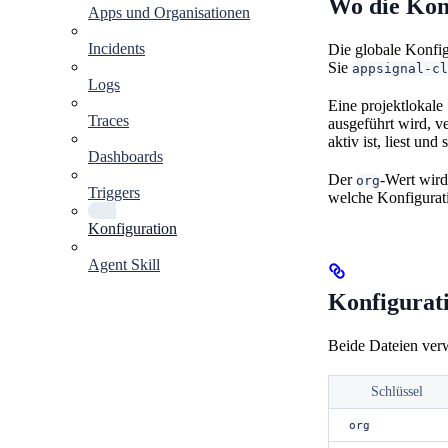
Wo die Konf
Apps und Organisationen
Incidents
Die globale Konfig
Sie
appsignal-cl
Logs
Eine projektlokale
Traces
ausgeführt wird, v
aktiv ist, liest un
Dashboards
Der
-Wert wird
org
Triggers
welche Konfigurati
Konfiguration
Agent Skill
Konfigurati
Beide Dateien ver
Schlüssel
org