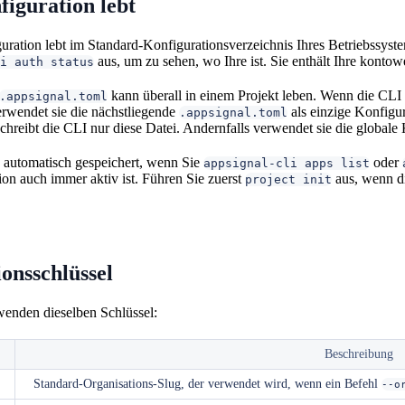
iguration lebt
uration lebt im Standard-Konfigurationsverzeichnis Ihres Betriebssyste
aus, um zu sehen, wo Ihre ist. Sie enthält Ihre konto
i auth status
kann überall in einem Projekt leben. Wenn die CLI i
.appsignal.toml
erwendet sie die nächstliegende
als einzige Konfigur
.appsignal.toml
d schreibt die CLI nur diese Datei. Andernfalls verwendet sie die globale
 automatisch gespeichert, wenn Sie
oder
appsignal-cli apps list
on auch immer aktiv ist. Führen Sie zuerst
aus, wenn di
project init
onsschlüssel
wenden dieselben Schlüssel:
Beschreibung
Standard-Organisations-Slug, der verwendet wird, wenn ein Befehl
--o