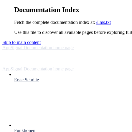
Documentation Index
Fetch the complete documentation index at:
/llms.txt
Use this file to discover all available pages before exploring fur
Skip to main content
AppSignal Documentation
home page
AppSignal Documentation
home page
Erste Schritte
Funktionen