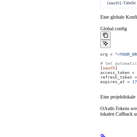
-Tabelle
[oauth]
Eine globale Konfig
Global config
org
 = 
"<YOUR_OR
# Set automatic
[
oauth
]
access_token
 = 
refresh_token
 =
expires_at
 = 
17
Eine projektlokale
OAuth-Tokens werd
lokalen Callback u