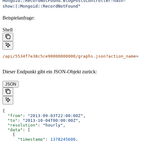
:
Mongoid::RecordNotFound
BlogPostsController-hash-
show:|:Mongoid::RecordNotFound"
Beispielanfrage:
Shell
/api/5534f7e38c5ce90000000000/graphs.json?action_name
=B
Dieser Endpunkt gibt ein JSON-Objekt zurück:
JSON
{
  "from"
: 
"2013-09-03T22:00:00Z"
,
  "to"
: 
"2013-10-04T00:00:00Z"
,
  "resolution"
: 
"hourly"
,
  "data"
: [
    {
      "timestamp"
: 
1378245600
,