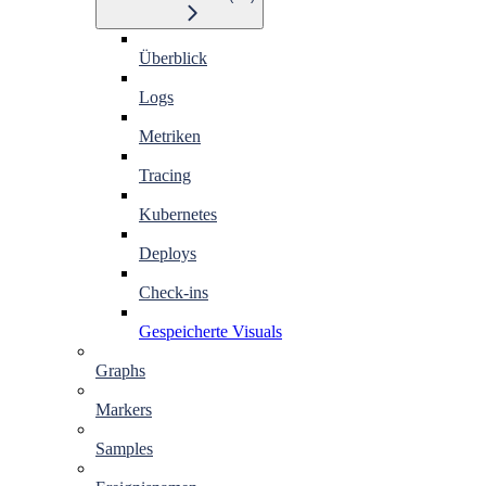
Überblick
Logs
Metriken
Tracing
Kubernetes
Deploys
Check-ins
Gespeicherte Visuals
Graphs
Markers
Samples