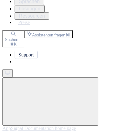
Sprachen
Lösungen
Ressourcen
Preise
Assistenten fragen
⌘
I
Suchen...
⌘
K
Support
Get started
AppSignal Documentation
home page