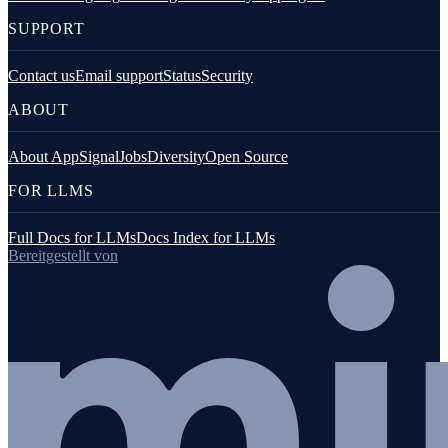
SUPPORT
Contact us
Email support
Status
Security
ABOUT
About AppSignal
Jobs
Diversity
Open Source
FOR LLMS
Full Docs for LLMs
Docs Index for LLMs
Bereitgestellt von