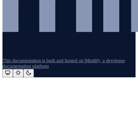
This documentation is built and hosted on Mintlify, a developer
documentation platform
Assistant
Responses
are
generated
using
AI
and