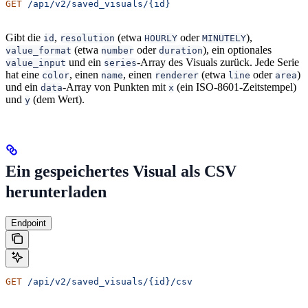
GET
 /api/v2/saved_visuals/{id}
Gibt die
,
(etwa
oder
),
id
resolution
HOURLY
MINUTELY
(etwa
oder
), ein optionales
value_format
number
duration
und ein
-Array des Visuals zurück. Jede Serie
value_input
series
hat eine
, einen
, einen
(etwa
oder
)
color
name
renderer
line
area
und ein
-Array von Punkten mit
(ein ISO-8601-Zeitstempel)
data
x
und
(dem Wert).
y
Ein gespeichertes Visual als CSV
herunterladen
Endpoint
GET
 /api/v2/saved_visuals/{id}/csv