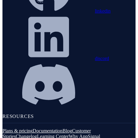
linkedin
discord
RESOURCES
Plans & pricing
Documentation
Blog
Customer
Stories
Changelog
Learning Center
Why AppSignal