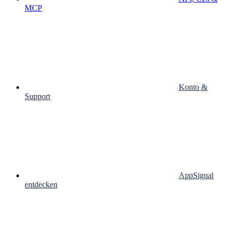
MCP
Konto &
Support
AppSignal
entdecken