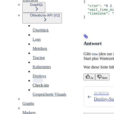
{
GraphQL
  "cron"
: 
"0 2 
  "wait_time_mi
  "timezone"
: 
"
Öffentliche API (V2)
}
Überblick
Logs
Antwort
Metriken
Gibt
(den zur 
now
Tracing
Start plus Warteze
Kubernetes
War diese Seite hil
Deploys
Ja
Nein
Check-ins
ZURÜCK
Gespeicherte Visuals
Deploy-Sta
Graphs
Markers