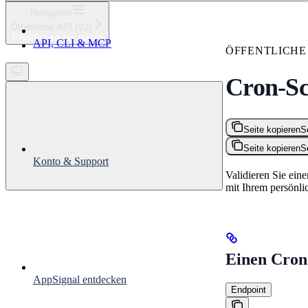
⌘
K
Navigation
Öffentliche API (V2)
Support
Cron-Schedules testen
API, CLI & MCP
Get started
ÖFFENTLICHE 
Cron-Sc
Seite kopieren
S
Seite kopieren
S
Konto & Support
Validieren Sie ei
mit Ihrem persönl
Einen Cron
AppSignal entdecken
Endpoint