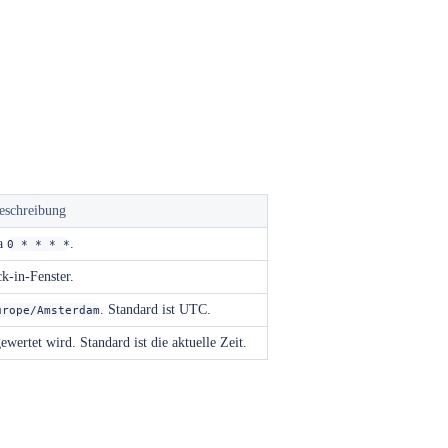
eschreibung
wa
.
0 * * * *
k-in-Fenster.
. Standard ist UTC.
urope/Amsterdam
wertet wird. Standard ist die aktuelle Zeit.