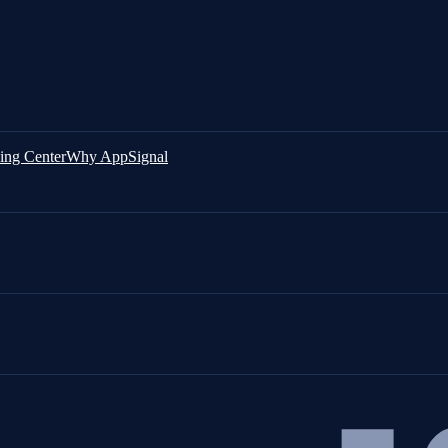
ing Center
Why AppSignal