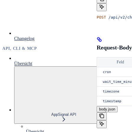
POST
 /api/v2/ch
Changelog
Request-Body
API, CLI & MCP
Feld
Übersicht
cron
wait_time_minu
timezone
timestamp
body.json
AppSignal API
Übersicht