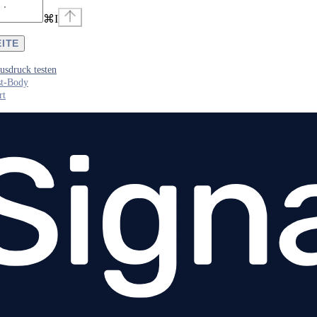
⌘
I
EITE
sdruck testen
st-Body
rt