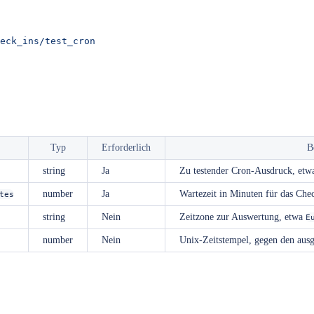
eck_ins/test_cron
Typ
Erforderlich
B
string
Ja
Zu testender Cron-Ausdruck, et
number
Ja
Wartezeit in Minuten für das Chec
tes
string
Nein
Zeitzone zur Auswertung, etwa
E
number
Nein
Unix-Zeitstempel, gegen den ausge