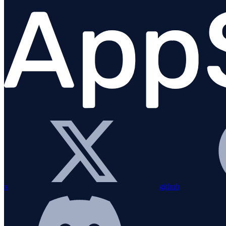
AppSignal CLI
x
github