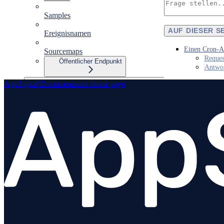
Samples
AUF DIESER S
Ereignisnamen
Einen Cron-Au
Sourcemaps
Reque
Öffentlicher Endpunkt
Antwo
AppSignal Documentation
home page
MCP server