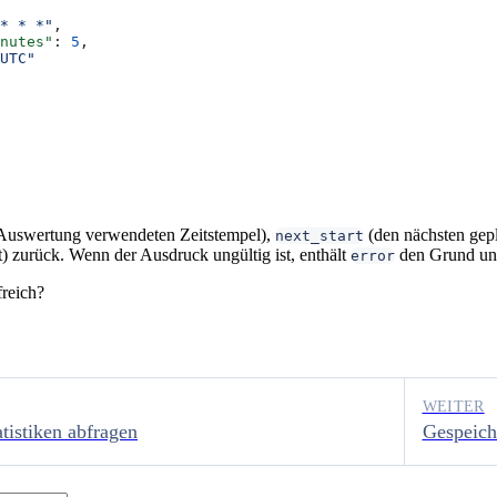
* * *"
,
nutes"
: 
5
,
UTC"
Auswertung verwendeten Zeitstempel),
(den nächsten gepl
next_start
it) zurück. Wenn der Ausdruck ungültig ist, enthält
den Grund und
error
freich?
WEITER
tistiken abfragen
Gespeich