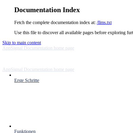
Documentation Index
Fetch the complete documentation index at:
/llms.txt
Use this file to discover all available pages before exploring fur
Skip to main content
AppSignal Documentation
home page
AppSignal Documentation
home page
Erste Schritte
Funktionen