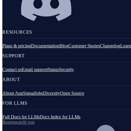
RESOURCES
Plans & pricing
Documentation
Blog
Customer Stories
Changelog
Learn
SUPPORT
Contact us
Email support
Status
Security
ABOUT
About AppSignal
Jobs
Diversity
Open Source
FOR LLMS
Full Docs for LLMs
Docs Index for LLMs
Bereitgestellt von