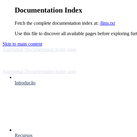
Documentation Index
Fetch the complete documentation index at:
/llms.txt
Use this file to discover all available pages before exploring fur
Skip to main content
AppSignal Documentation
home page
AppSignal Documentation
home page
Introdução
Recursos