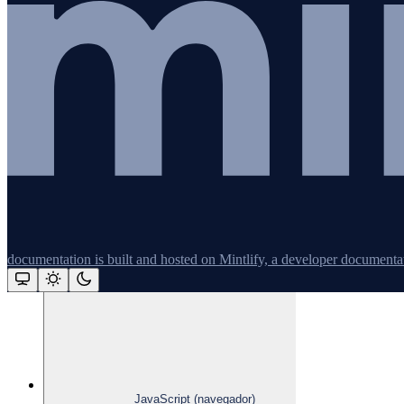
Ferramentas de linha de comando
Logging
PHP
documentation is built and hosted on Mintlify, a developer documenta
Assistant
Responses
JavaScript (navegador)
are