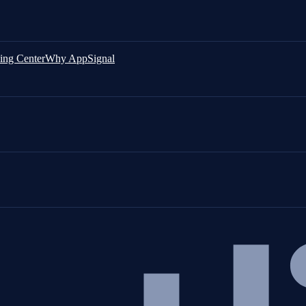
ing Center
Why AppSignal