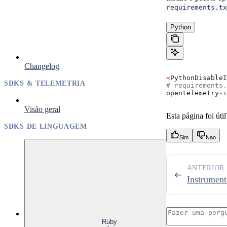
requirements.tx
Python
Changelog
<
PythonDisableI
SDKS & TELEMETRIA
# requirements.
opentelemetry
-
i
Visão geral
Esta página foi útil
SDKS DE LINGUAGEM
Sim
Nao
ANTERIOR
Instrumen
Ruby