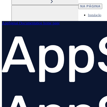
NA PÁGINA
Instalação
AppSignal Documentation
home page
Elixir
Node.js