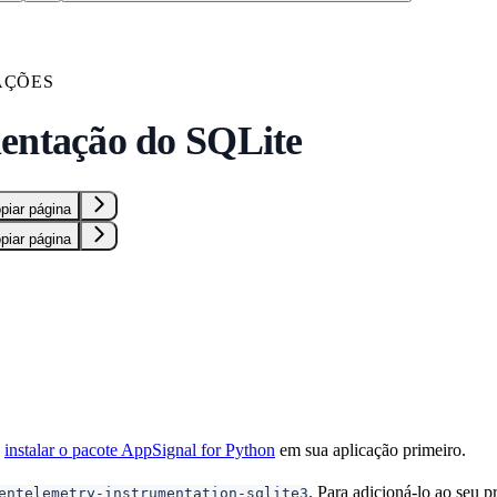
AÇÕES
entação do SQLite
piar página
piar página
e
instalar o pacote AppSignal for Python
em sua aplicação primeiro.
. Para adicioná-lo ao seu p
entelemetry-instrumentation-sqlite3