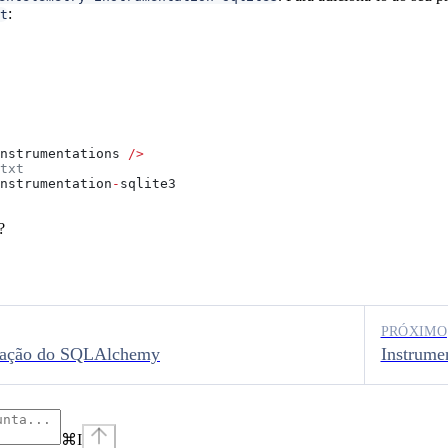
:
t
nstrumentations 
/>
txt
nstrumentation
-
sqlite3
?
PRÓXIMO
tação do SQLAlchemy
Instrum
⌘
I