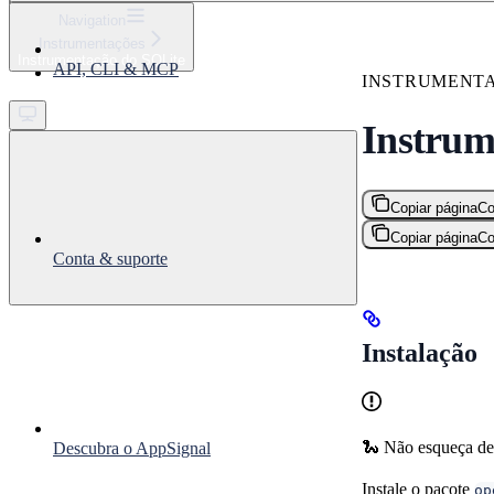
⌘
K
Navigation
Instrumentações
Support
Instrumentação do SQLite
API, CLI & MCP
Get started
INSTRUMENT
Instrum
Copiar página
Co
Copiar página
Co
Conta & suporte
Instalação
🐍 Não esqueça d
Descubra o AppSignal
Instale o pacote
op