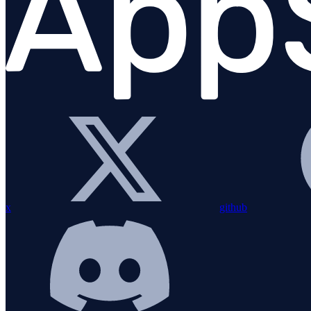
Python
Visão geral
Instalação
Configuração
Instrumentação personalizada
x
github
Instrumentações
Visão geral
Celery