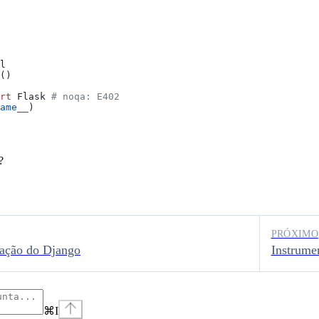
l
()
rt
 Flask 
# noqa: E402
ame__
)
?
PRÓXIMO
tação do Django
Instrume
⌘
I