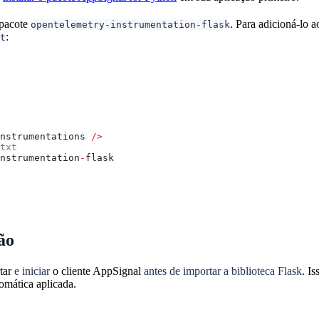
 pacote
. Para adicioná-lo a
opentelemetry-instrumentation-flask
:
t
nstrumentations 
/>
txt
nstrumentation
-
flask
ão
tar
e iniciar
o cliente AppSignal
antes de importar a biblioteca Flask
. I
omática aplicada.