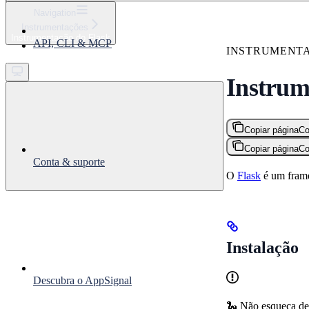
⌘
K
Navigation
Instrumentações
Support
Instrumentação do Flask
API, CLI & MCP
Get started
INSTRUMENT
Instrum
Copiar página
Co
Copiar página
Co
Conta & suporte
O
Flask
é um frame
Instalação
Descubra o AppSignal
🐍 Não esqueça d