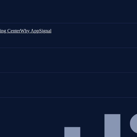
ing Center
Why AppSignal