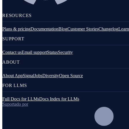
Ferramentas de linha de comando
Logging
RESOURCES
Plans & pricing
Documentation
Blog
Customer Stories
Changelog
Learn
SUPPORT
Contact us
Email support
Status
Security
ABOUT
PHP
About AppSignal
Jobs
Diversity
Open Source
FOR LLMS
Full Docs for LLMs
Docs Index for LLMs
Suportado por
JavaScript (navegador)