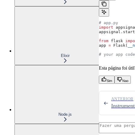
# app.py
import
 appsigna
appsignal.start
from
 flask 
impo
app 
=
 Flask(
__n
# your app code
Elixir
Esta página foi útil
Sim
Nao
ANTERIOR
Instrumen
Node.js