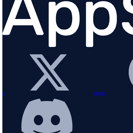
Django
Flask
FastAPI
Jinja2
MySQL
Pika
PostgreSQL
Redis
Requests
x
github
Starlette
SQLAlchemy
SQLite
WSGI/ASGI