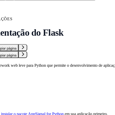
AÇÕES
entação do Flask
piar página
piar página
work web leve para Python que permite o desenvolvimento de aplicaçõ
e
instalar o pacote AppSignal for Python
em sua aplicação primeiro.