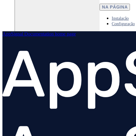
NA PÁGINA
Instalação
Configuração
AppSignal Documentation
home page
Python
Visão geral
Instalação
Configuração
Instrumentação personalizada
Instrumentações
Visão geral
Celery