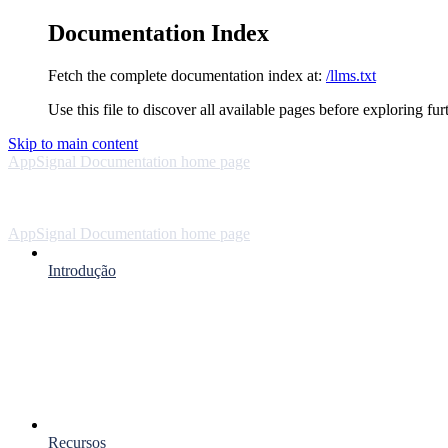
Documentation Index
Fetch the complete documentation index at:
/llms.txt
Use this file to discover all available pages before exploring fur
Skip to main content
AppSignal Documentation
home page
AppSignal Documentation
home page
Introdução
Recursos