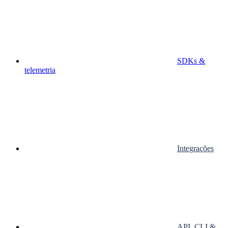
SDKs &
telemetria
Integrações
API, CLI &