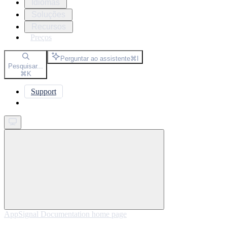
Idiomas
Soluções
Recursos
Preços
Perguntar ao assistente
⌘
I
Pesquisar...
⌘
K
Support
Get started
AppSignal Documentation
home page