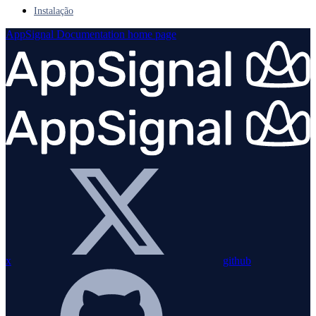
Instalação
AppSignal Documentation
home page
x
github