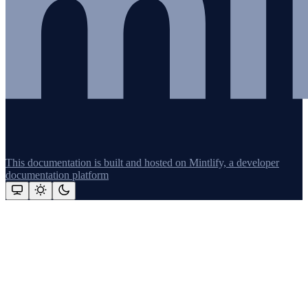
This documentation is built and hosted on Mintlify, a developer
documentation platform
Assistant
Responses
are
generated
using