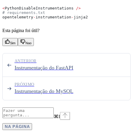
<
PythonDisableInstrumentations 
/>
# requirements.txt
opentelemetry
-
instrumentation
-
jinja2
Esta página foi útil?
Sim
Nao
ANTERIOR
Instrumentação do FastAPI
PRÓXIMO
Instrumentação do MySQL
⌘
I
NA PÁGINA