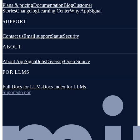
Plans & pricing
Documentation
Blog
Customer
Stories
Changelog
Learning Center
Why AppSignal
SUPPORT
Contact us
Email support
Status
Security
ABOUT
About AppSignal
Jobs
Diversity
Open Source
FOR LLMS
Full Docs for LLMs
Docs Index for LLMs
Suportado por