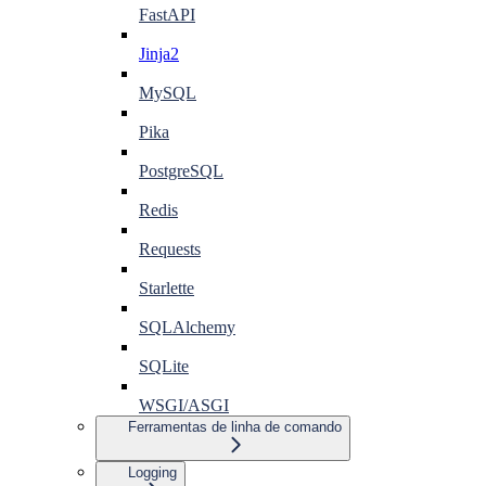
FastAPI
Jinja2
MySQL
Pika
PostgreSQL
Redis
Requests
Starlette
SQLAlchemy
SQLite
WSGI/ASGI
Ferramentas de linha de comando
Logging