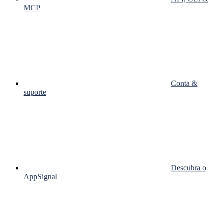
MCP
Conta &
suporte
Descubra o
AppSignal