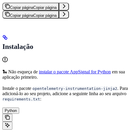
Copiar página
Copiar página
Copiar página
Copiar página
Instalação
🐍 Não esqueça de
instalar o pacote AppSignal for Python
em sua
aplicação primeiro.
Instale o pacote
. Para
opentelemetry-instrumentation-jinja2
adicioná-lo ao seu projeto, adicione a seguinte linha ao seu arquivo
:
requirements.txt
Python