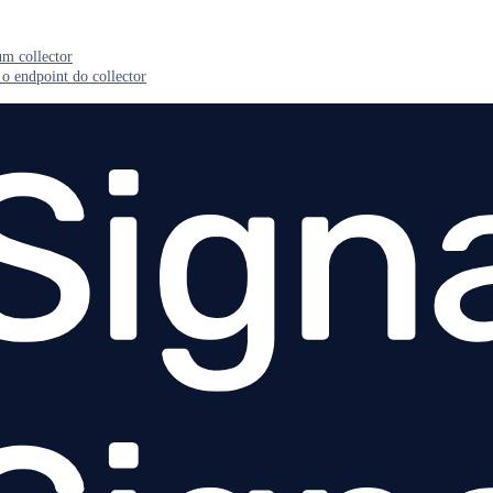
m collector
o endpoint do collector