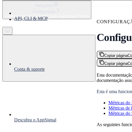
⌘
K
Navigation
Configuração
Support
Configuração do Collector para AppSignal Python
API, CLI & MCP
Get started
CONFIGURAÇ
Configu
Copiar página
Co
Copiar página
Co
Conta & suporte
Esta documentação
documentação assu
Esta é uma funcion
Métricas d
Métricas de 
Métricas do 
Descubra o AppSignal
As seguintes func