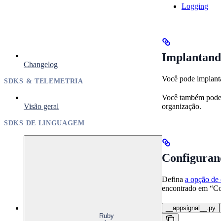
Logging
Implantand
Changelog
Você pode implanta
SDKS & TELEMETRIA
Você também pode 
Visão geral
organização.
SDKS DE LINGUAGEM
Configurand
Defina
a opção de
encontrado em “Co
__appsignal__.py
Ruby