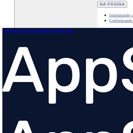
NA PÁGINA
Implantando u
Configurando 
AppSignal Documentation
home page
Python
Visão geral
Instalação
Configuração
Visão geral
Opções
Collector
BETA
Ordem de carregamento
Instrumentação personalizada