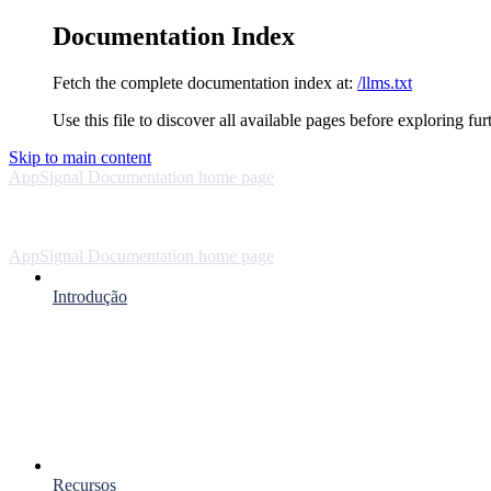
Documentation Index
Fetch the complete documentation index at:
/llms.txt
Use this file to discover all available pages before exploring fur
Skip to main content
AppSignal Documentation
home page
AppSignal Documentation
home page
Introdução
Recursos