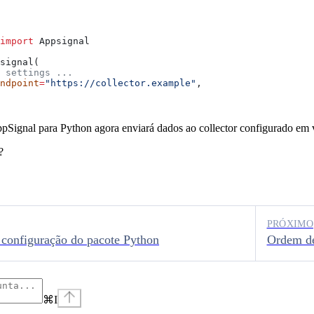
import
 Appsignal
signal(
 settings ...
endpoint
=
"https://collector.example"
,
pSignal para Python agora enviará dados ao collector configurado em v
?
PRÓXIMO
configuração do pacote Python
Ordem de
⌘
I