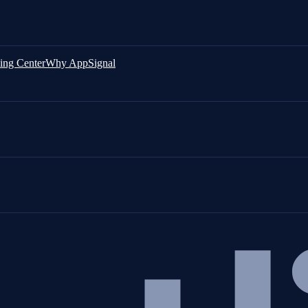
ing Center
Why AppSignal