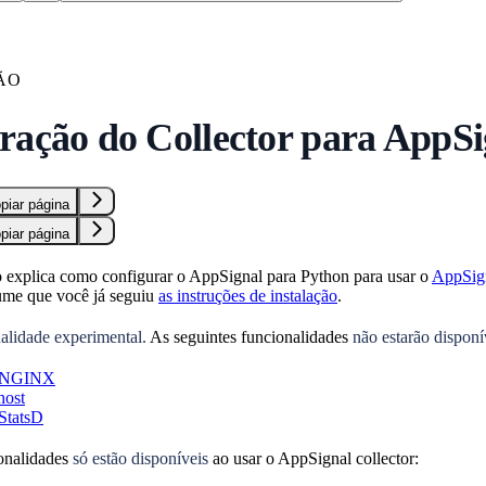
ÃO
ração do Collector para AppS
piar página
piar página
 explica como configurar o AppSignal para Python para usar o
AppSign
me que você já seguiu
as instruções de instalação
.
alidade experimental.
As seguintes funcionalidades
não estarão disponí
o NGINX
host
StatsD
ionalidades
só estão disponíveis
ao usar o AppSignal collector: