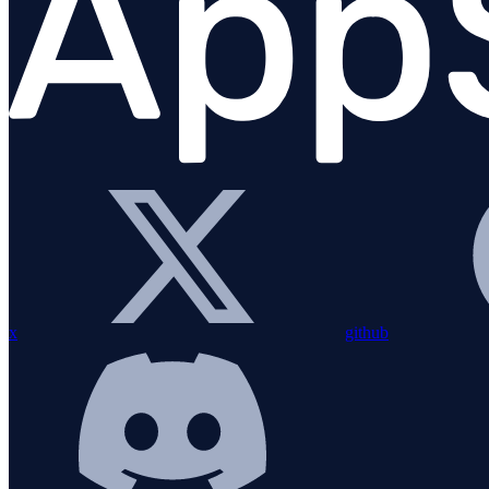
Instrumentações
Ferramentas de linha de comando
Logging
x
github
PHP