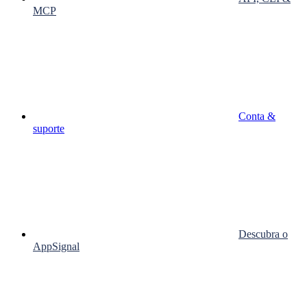
MCP
Conta &
suporte
Descubra o
AppSignal