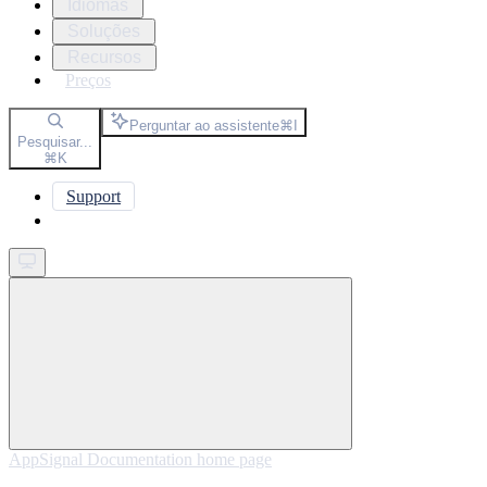
Idiomas
Soluções
Recursos
Preços
Perguntar ao assistente
⌘
I
Pesquisar...
⌘
K
Support
Get started
AppSignal Documentation
home page