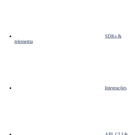
SDKs &
telemetria
Integrações
API, CLI &