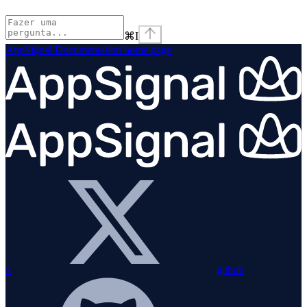
⌘
I
AppSignal Documentation
home page
x
github