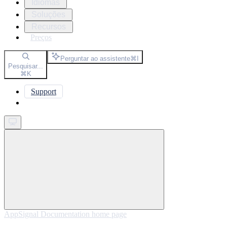
Idiomas
Soluções
Recursos
Preços
Perguntar ao assistente
⌘
I
Pesquisar...
⌘
K
Support
Get started
AppSignal Documentation
home page