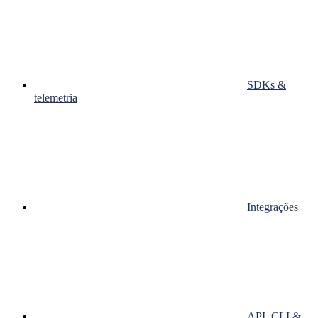
SDKs &
telemetria
Integrações
API, CLI &