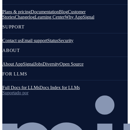
Plans & pricing
Documentation
Blog
Customer
Stories
Changelog
Learning Center
Why AppSignal
SUPPORT
Contact us
Email support
Status
Security
ABOUT
About AppSignal
Jobs
Diversity
Open Source
FOR LLMS
Full Docs for LLMs
Docs Index for LLMs
Suportado por