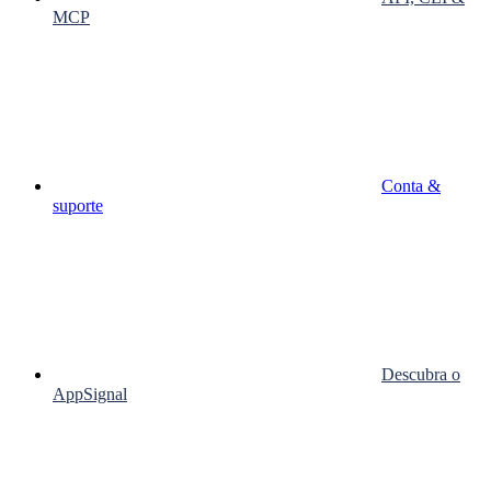
MCP
Conta &
suporte
Descubra o
AppSignal