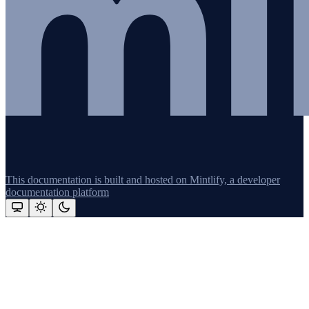
This documentation is built and hosted on Mintlify, a developer
documentation platform
Assistant
Responses
are