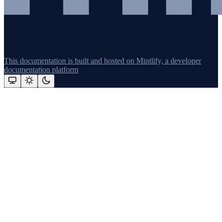
This documentation is built and hosted on Mintlify, a developer
documentation platform
Assistant
Responses
are
generated
using
AI
and
may
contain
mistakes.