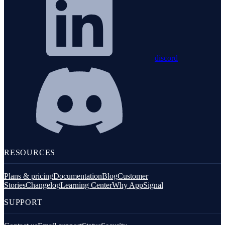
discord
RESOURCES
Plans & pricing
Documentation
Blog
Customer
Stories
Changelog
Learning Center
Why AppSignal
SUPPORT