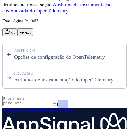
detalhes na nossa seção
Atributos de instrumentação
customizada do OpenTelemetry
.
Esta página foi útil?
Sim
Nao
ANTERIOR
Opções de configuração do OpenTelemetry
PRÓXIMO
Atributos de instrumentação do OpenTelemetry
⌘
I
AppSignal Documentation
home page