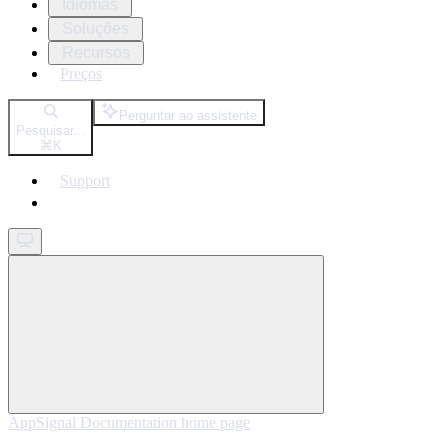
Idiomas
Soluções
Recursos
Preços
Perguntar ao assistente
Pesquisar...
⌘
K
Support
Get started
AppSignal Documentation
home page