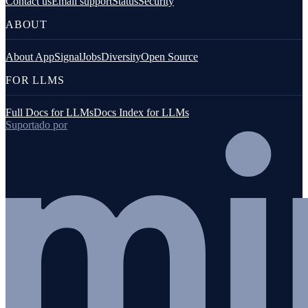
Contact us
Email support
Status
Security
ABOUT
About AppSignal
Jobs
Diversity
Open Source
FOR LLMS
Full Docs for LLMs
Docs Index for LLMs
Suportado por