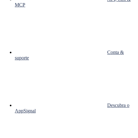
MCP
Conta &
suporte
Descubra o
AppSignal