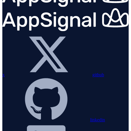
x
github
linkedin