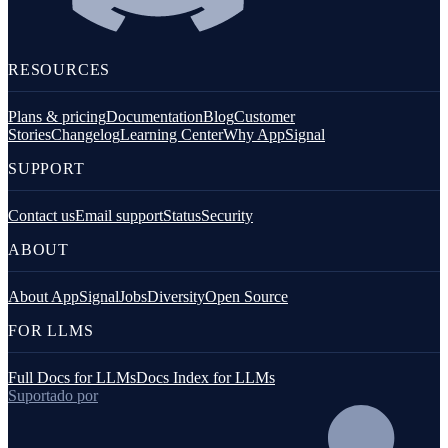
RESOURCES
Plans & pricing
Documentation
Blog
Customer
Stories
Changelog
Learning Center
Why AppSignal
SUPPORT
Contact us
Email support
Status
Security
ABOUT
About AppSignal
Jobs
Diversity
Open Source
FOR LLMS
Full Docs for LLMs
Docs Index for LLMs
Suportado por