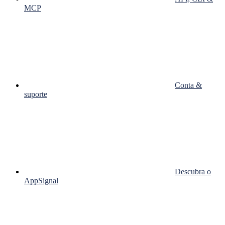
MCP
Conta &
suporte
Descubra o
AppSignal