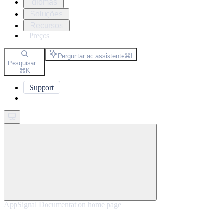
Idiomas
Soluções
Recursos
Preços
Perguntar ao assistente
⌘
I
Pesquisar...
⌘
K
Support
Get started
AppSignal Documentation
home page