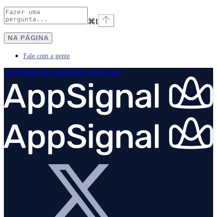
⌘
I
NA PÁGINA
Fale com a gente
AppSignal Documentation
home page