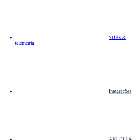
SDKs &
telemetria
Integrações
API, CLI &