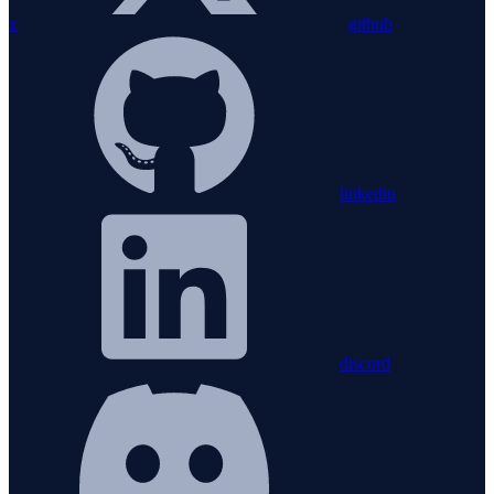
x
github
linkedin
discord