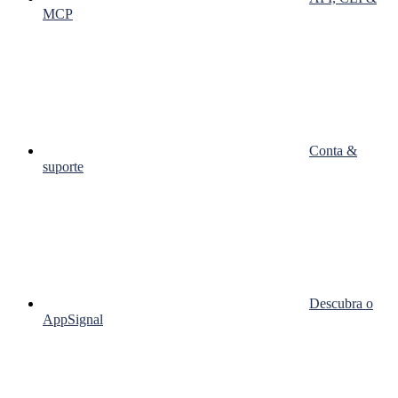
MCP
Conta &
suporte
Descubra o
AppSignal