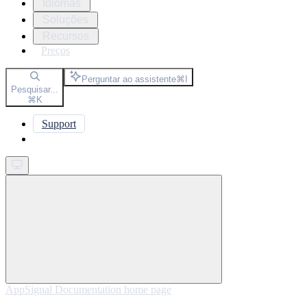
Idiomas
Soluções
Recursos
Preços
Perguntar ao assistente
⌘
I
Pesquisar...
⌘
K
Support
Get started
AppSignal Documentation
home page