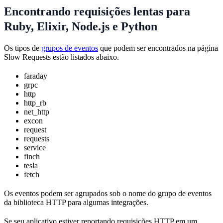
Encontrando requisições lentas para
Ruby, Elixir, Node.js e Python
Os tipos de
grupos de eventos
que podem ser encontrados na página
Slow Requests estão listados abaixo.
faraday
grpc
http
http_rb
net_http
excon
request
requests
service
finch
tesla
fetch
Os eventos podem ser agrupados sob o nome do grupo de eventos
da biblioteca HTTP para algumas integrações.
Se seu aplicativo estiver reportando requisições HTTP em um