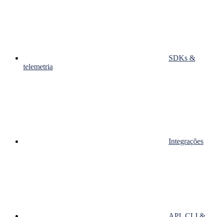
SDKs &
telemetria
Integrações
API, CLI &