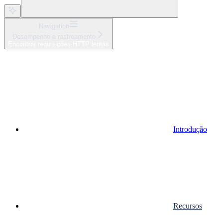
Navigation
Desempenho e rastreamento
Encontrar requisições HTTP lentas
Introdução
Recursos