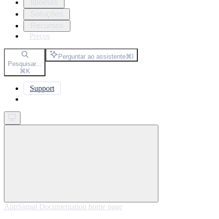
Idiomas
Soluções
Recursos
Preços
Perguntar ao assistente
⌘
I
Pesquisar...
⌘
K
Support
Get started
AppSignal Documentation
home page