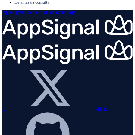
Detalhes da consulta
AppSignal Documentation
home page
x
github