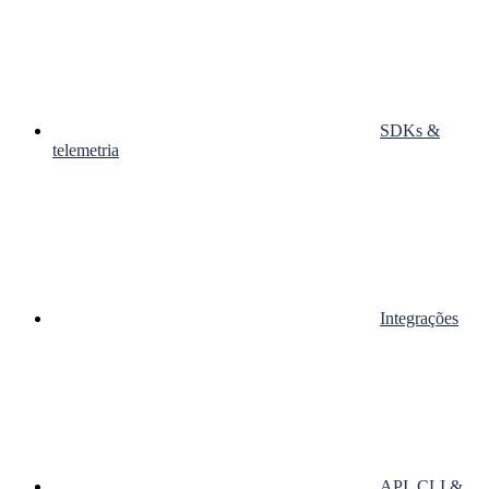
SDKs &
telemetria
Integrações
API, CLI &