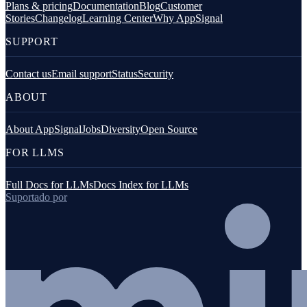
Plans & pricing
Documentation
Blog
Customer
Stories
Changelog
Learning Center
Why AppSignal
SUPPORT
Contact us
Email support
Status
Security
ABOUT
About AppSignal
Jobs
Diversity
Open Source
FOR LLMS
Full Docs for LLMs
Docs Index for LLMs
Suportado por