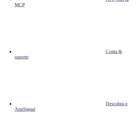
MCP
Conta &
suporte
Descubra o
AppSignal