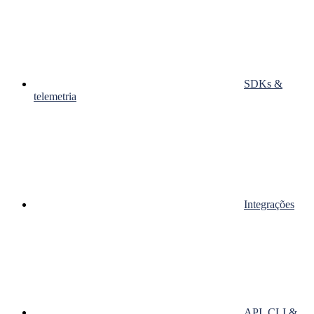
SDKs &
telemetria
Integrações
API, CLI &