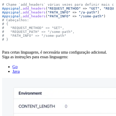
# Chame `add_headers` várias vezes para definir mais ca
Appsignal
.
add_headers
(
"REQUEST_METHOD"
 => 
"GET"
, 
"REQUE
Appsignal
.
add_headers
(
"PATH_INFO"
 => 
"/a-path"
)
Appsignal
.
add_headers
(
"PATH_INFO"
 => 
"/some-path"
)
# Cabeçalhos:
# {
#   "REQUEST_METHOD" => "GET",
#   "REQUEST_PATH" => "/some-path",
#   "PATH_INFO" => "/some-path"
# }
Para certas linguagens, é necessária uma configuração adicional.
Siga as instruções para essas linguagens:
Go
Java