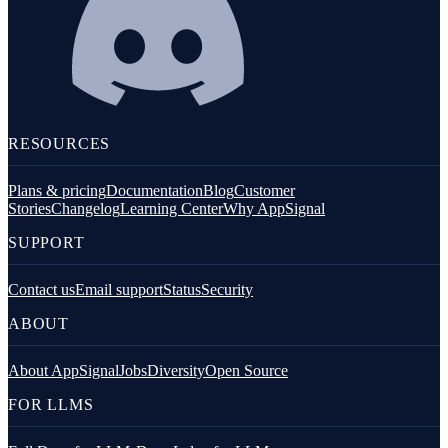
RESOURCES
Plans & pricing
Documentation
Blog
Customer
Stories
Changelog
Learning Center
Why AppSignal
SUPPORT
Contact us
Email support
Status
Security
ABOUT
About AppSignal
Jobs
Diversity
Open Source
FOR LLMS