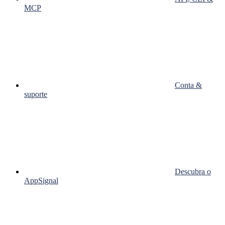
MCP
Conta &
suporte
Descubra o
AppSignal