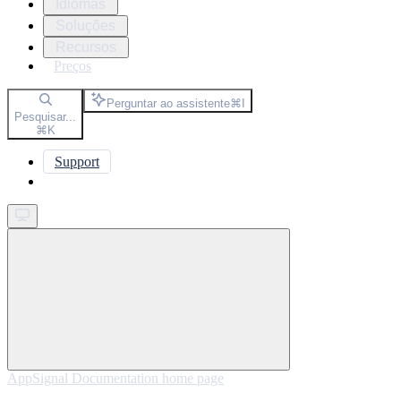
Idiomas
Soluções
Recursos
Preços
Perguntar ao assistente
⌘
I
Pesquisar...
⌘
K
Support
Get started
AppSignal Documentation
home page