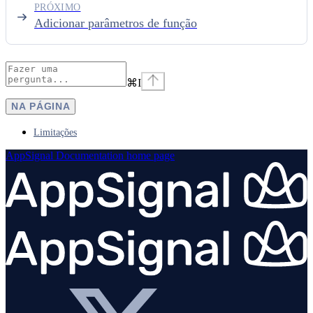
PRÓXIMO
Adicionar parâmetros de função
⌘
I
NA PÁGINA
Limitações
AppSignal Documentation
home page