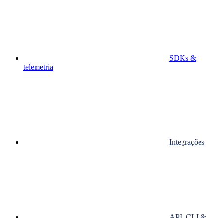
SDKs &
telemetria
Integrações
API, CLI &