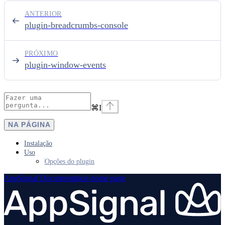
ANTERIOR
plugin-breadcrumbs-console
PRÓXIMO
plugin-window-events
⌘
I
NA PÁGINA
Instalação
Uso
Opções do plugin
AppSignal Documentation
home page