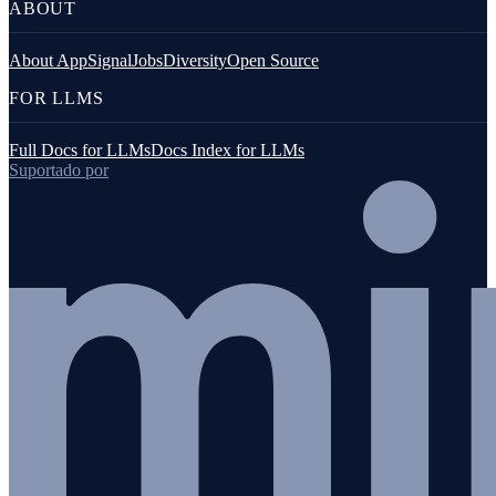
ABOUT
About AppSignal
Jobs
Diversity
Open Source
FOR LLMS
Full Docs for LLMs
Docs Index for LLMs
Suportado por