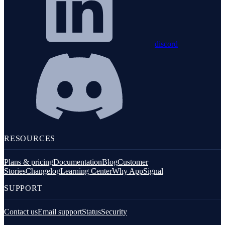
discord
RESOURCES
Plans & pricing
Documentation
Blog
Customer
Stories
Changelog
Learning Center
Why AppSignal
SUPPORT
Contact us
Email support
Status
Security