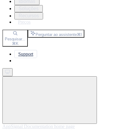
Idiomas
Soluções
Recursos
Preços
Perguntar ao assistente
⌘
I
Pesquisar...
⌘
K
Support
Get started
AppSignal Documentation
home page