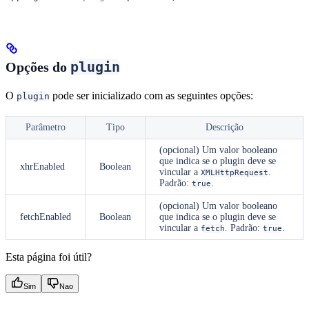
plugin
Opções do
O
pode ser inicializado com as seguintes opções:
plugin
Parâmetro
Tipo
Descrição
(opcional) Um valor booleano
que indica se o plugin deve se
xhrEnabled
Boolean
vincular a
.
XMLHttpRequest
Padrão:
.
true
(opcional) Um valor booleano
fetchEnabled
Boolean
que indica se o plugin deve se
vincular a
. Padrão:
.
fetch
true
Esta página foi útil?
Sim
Nao