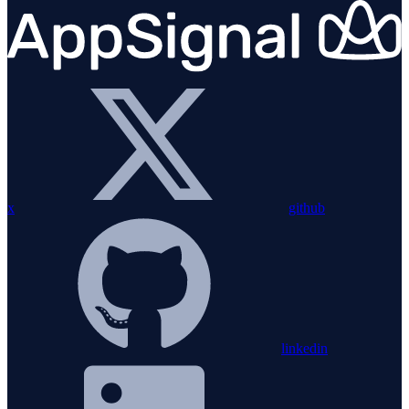
x
github
linkedin