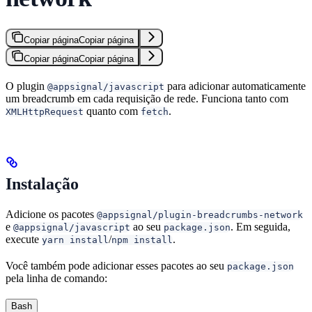
Copiar página
Copiar página
Copiar página
Copiar página
O plugin
para adicionar automaticamente
@appsignal/javascript
um breadcrumb em cada requisição de rede. Funciona tanto com
quanto com
.
XMLHttpRequest
fetch
Instalação
Adicione os pacotes
@appsignal/plugin-breadcrumbs-network
e
ao seu
. Em seguida,
@appsignal/javascript
package.json
execute
/
.
yarn install
npm install
Você também pode adicionar esses pacotes ao seu
package.json
pela linha de comando:
Bash