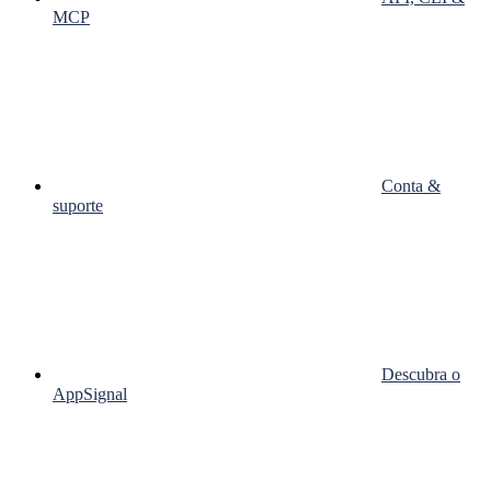
MCP
Conta &
suporte
Descubra o
AppSignal