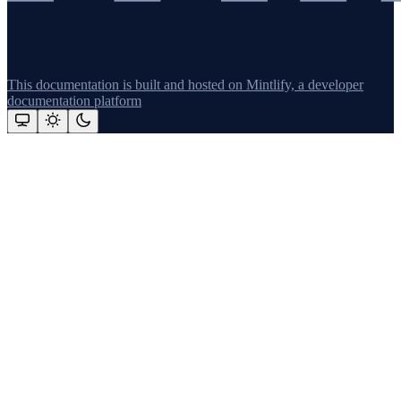
This documentation is built and hosted on Mintlify, a developer
documentation platform
Assistant
Responses
are
generated
using
AI
and
may
contain
mistakes.
Suggestions