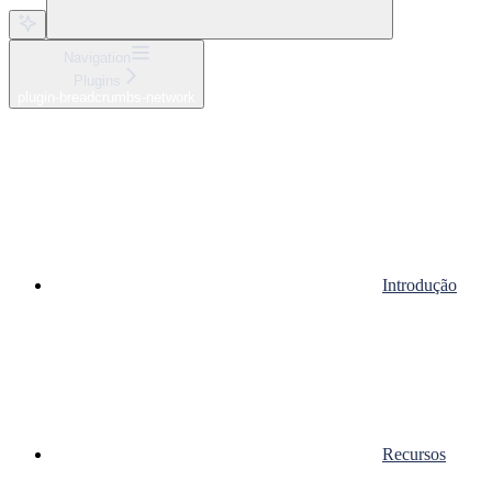
Navigation
Plugins
plugin-breadcrumbs-network
Introdução
Recursos