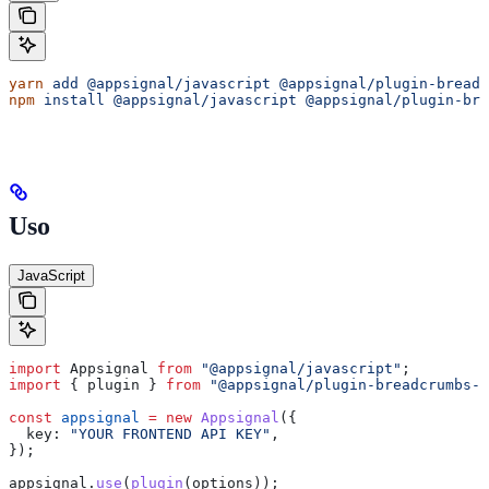
yarn
 add
 @appsignal/javascript
 @appsignal/plugin-breadc
npm
 install
 @appsignal/javascript
 @appsignal/plugin-bre
Uso
JavaScript
import
 Appsignal
 from
 "@appsignal/javascript"
;
import
 { 
plugin
 } 
from
 "@appsignal/plugin-breadcrumbs-n
const
 appsignal
 =
 new
 Appsignal
({
  key:
 "YOUR FRONTEND API KEY"
,
});
appsignal
.
use
(
plugin
(
options
));