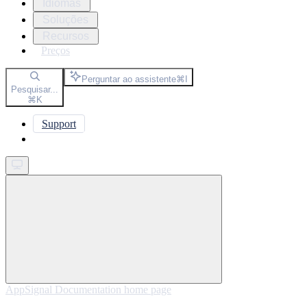
Idiomas
Soluções
Recursos
Preços
Perguntar ao assistente
⌘
I
Pesquisar...
⌘
K
Support
Get started
AppSignal Documentation
home page