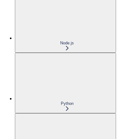
Node.js
Python