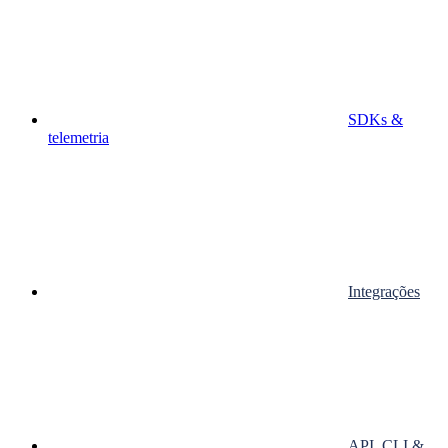
SDKs &
telemetria
Integrações
API, CLI &