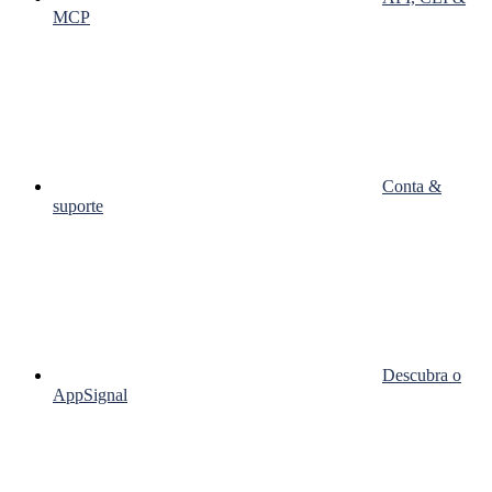
MCP
Conta &
suporte
Descubra o
AppSignal