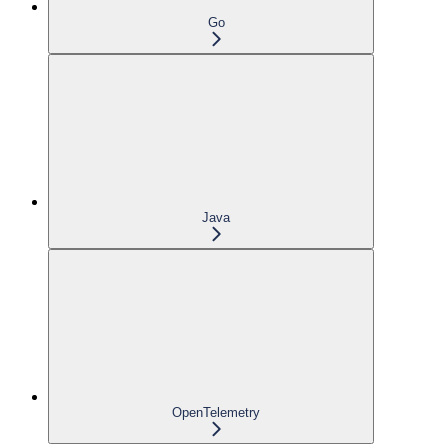
Go
Java
OpenTelemetry