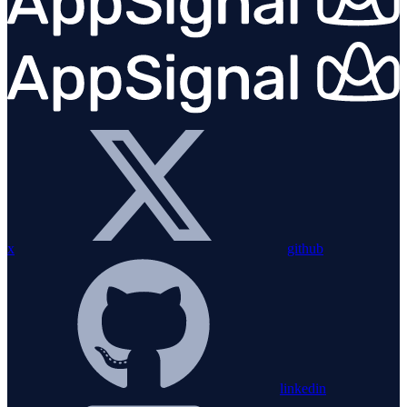
x
github
linkedin