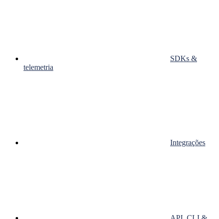
SDKs &
telemetria
Integrações
API, CLI &