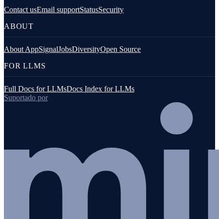
Contact us
Email support
Status
Security
ABOUT
About AppSignal
Jobs
Diversity
Open Source
FOR LLMS
Full Docs for LLMs
Docs Index for LLMs
Suportado por