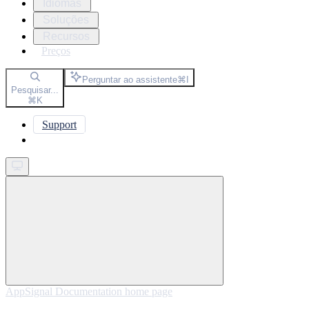
Idiomas
Soluções
Recursos
Preços
Perguntar ao assistente
⌘
I
Pesquisar...
⌘
K
Support
Get started
AppSignal Documentation
home page