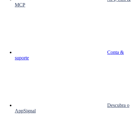
MCP
Conta &
suporte
Descubra o
AppSignal