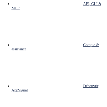
API, CLI &
MCP
Compte &
assistance
Découvrir
AppSignal