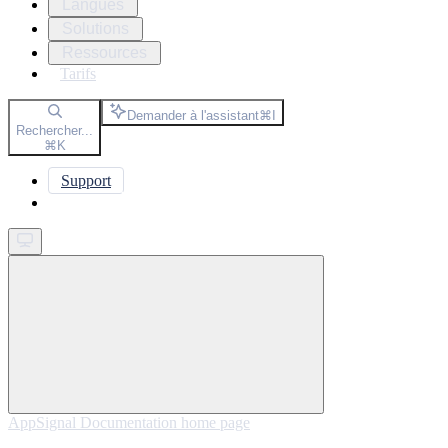
Langues
Solutions
Ressources
Tarifs
Demander à l'assistant
⌘
I
Rechercher...
⌘
K
Support
Get started
AppSignal Documentation
home page