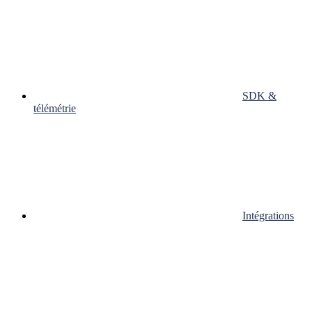
SDK &
télémétrie
Intégrations