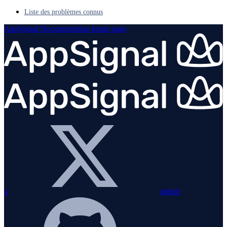
Liste des problèmes connus
AppSignal Documentation
home page
x
github