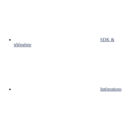
SDK &
télémétrie
Intégrations