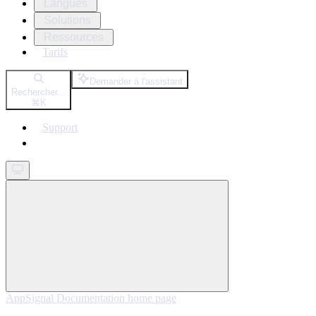
Langues
Solutions
Ressources
Tarifs
Demander à l'assistant
Rechercher...
⌘
K
Support
Get started
AppSignal Documentation
home page