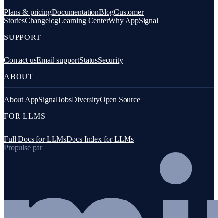
Plans & pricing
Documentation
Blog
Customer
Stories
Changelog
Learning Center
Why AppSignal
SUPPORT
Contact us
Email support
Status
Security
ABOUT
About AppSignal
Jobs
Diversity
Open Source
FOR LLMS
Full Docs for LLMs
Docs Index for LLMs
Propulsé par