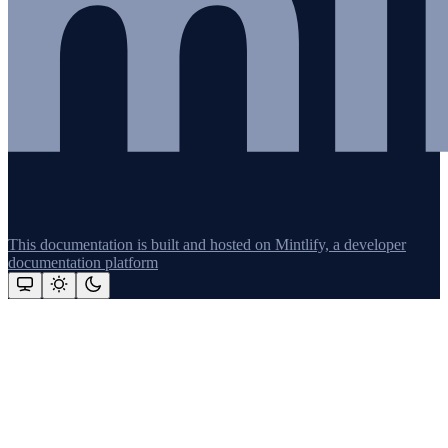
This documentation is built and hosted on Mintlify, a developer
documentation platform
Assistant
Responses
are
generated