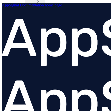
AppSignal Documentation
home page
Elixir
Node.js