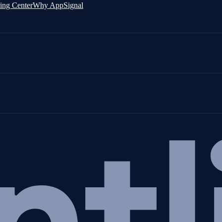
ing Center
Why AppSignal