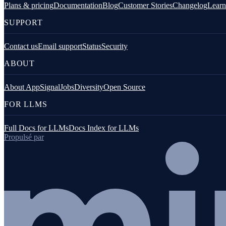
Plans & pricing
Documentation
Blog
Customer Stories
Changelog
Learn
SUPPORT
JavaScript (navigateur)
Contact us
Email support
Status
Security
ABOUT
About AppSignal
Jobs
Diversity
Open Source
FOR LLMS
Full Docs for LLMs
Docs Index for LLMs
Go
Propulsé par