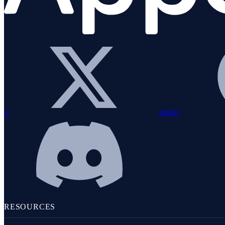
Python
x
github
PHP
RESOURCES