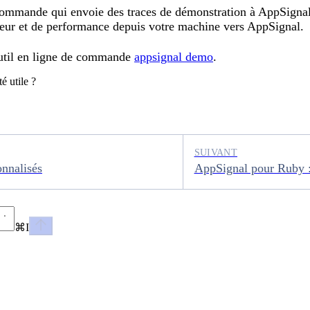
commande qui envoie des traces de démonstration à AppSignal. 
reur et de performance depuis votre machine vers AppSignal.
outil en ligne de commande
appsignal demo
.
é utile ?
SUIVANT
nnalisés
AppSignal pour Ruby : 
⌘
I