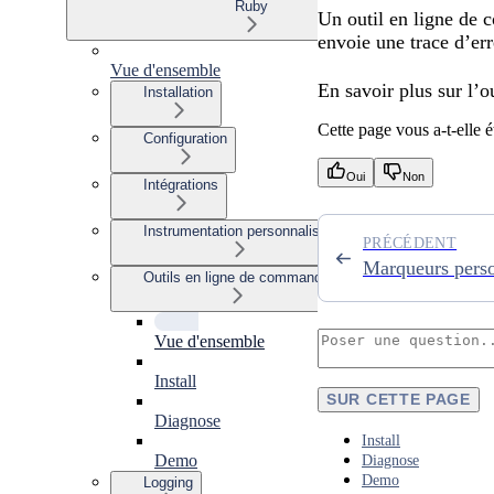
Ruby
Un outil en ligne de 
envoie une trace d’er
Vue d'ensemble
En savoir plus sur l’
Installation
Cette page vous a-t-elle ét
Configuration
Oui
Non
Intégrations
Instrumentation personnalisée
PRÉCÉDENT
Marqueurs perso
Outils en ligne de commande
Vue d'ensemble
Install
SUR CETTE PAGE
Diagnose
Install
Demo
Diagnose
Demo
Logging