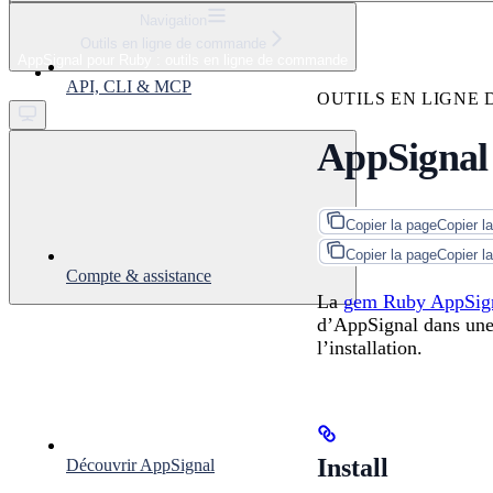
⌘
K
Navigation
Outils en ligne de commande
Support
AppSignal pour Ruby : outils en ligne de commande
Get started
API, CLI & MCP
OUTILS EN LIGNE
AppSignal 
Copier la page
Copier l
Copier la page
Copier l
Compte & assistance
La
gem Ruby AppSig
d’AppSignal dans une a
l’installation.
Install
Découvrir AppSignal