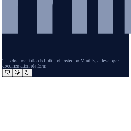
This documentation is built and hosted on Mintlify, a developer
documentation platform
Assistant
Responses
are
generated
using
AI