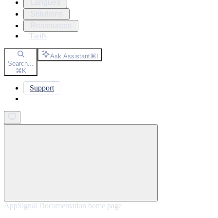
Langues
Solutions
Ressources
Tarifs
Ask Assistant
⌘
I
Search...
⌘
K
Support
Get started
AppSignal Documentation
home page