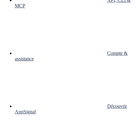
API, CLI &
MCP
Compte &
assistance
Découvrir
AppSignal