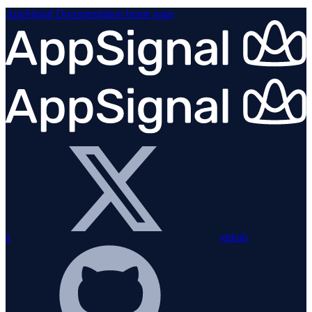
AppSignal Documentation
home page
x
github