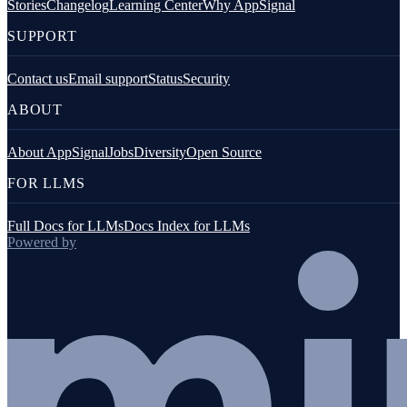
Stories
Changelog
Learning Center
Why AppSignal
SUPPORT
Contact us
Email support
Status
Security
ABOUT
About AppSignal
Jobs
Diversity
Open Source
FOR LLMS
Full Docs for LLMs
Docs Index for LLMs
Powered by