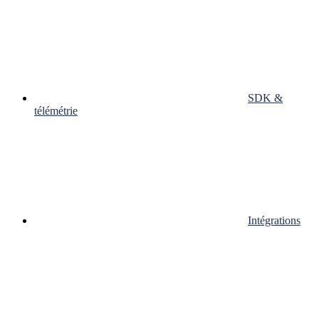
SDK &
télémétrie
Intégrations