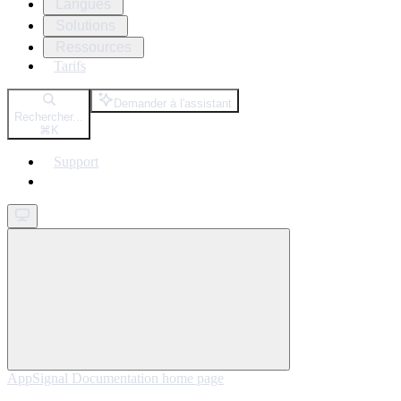
Langues
Solutions
Ressources
Tarifs
Demander à l'assistant
Rechercher...
⌘
K
Support
Get started
AppSignal Documentation
home page