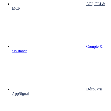
API, CLI &
MCP
Compte &
assistance
Découvrir
AppSignal