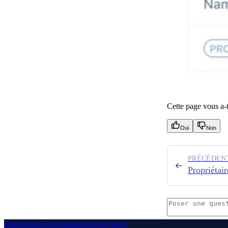
Cette page vous a-t-
Oui
Non
PRÉCÉDEN
Propriétair
AppSignal Documentation
home page