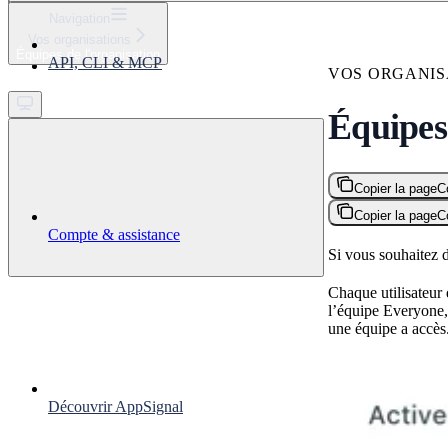
⌘
K
Navigation
Vos organisations
Support
Équipes de l'organisation
API, CLI & MCP
Get started
VOS ORGANIS
Équipes 
Copier la page
C
Copier la page
C
Compte & assistance
Si vous souhaitez d
Chaque utilisateur
l’équipe Everyone,
une équipe a accès
Découvrir AppSignal