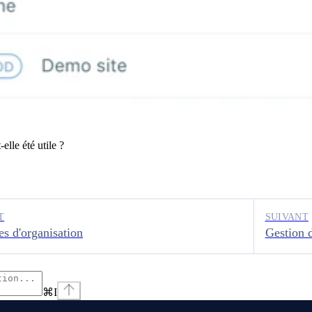
elle été utile ?
T
SUIVANT
es d'organisation
Gestion d
⌘
I