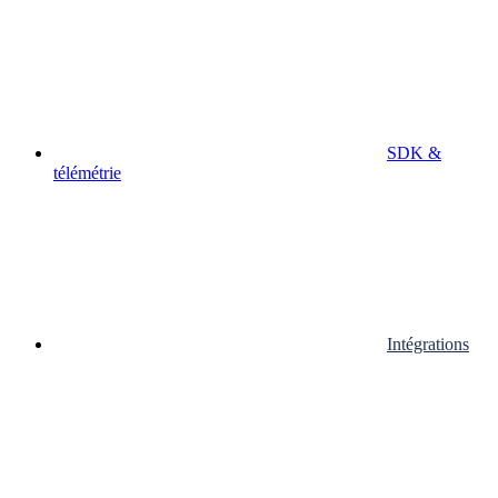
SDK &
télémétrie
Intégrations