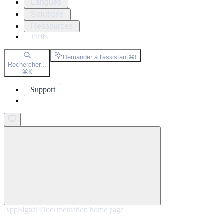
Langues
Solutions
Ressources
Tarifs
Demander à l'assistant
⌘
I
Rechercher...
⌘
K
Support
Get started
AppSignal Documentation
home page