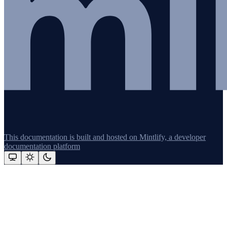
This documentation is built and hosted on Mintlify, a developer
documentation platform
Assistant
Responses
are