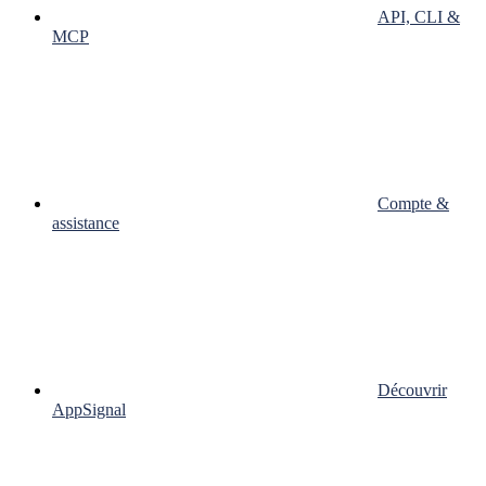
API, CLI &
MCP
Compte &
assistance
Découvrir
AppSignal