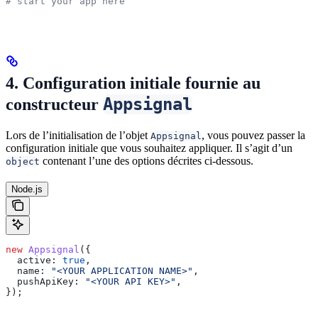
# start your app here
4. Configuration initiale fournie au
Appsignal
constructeur
Lors de l’initialisation de l’objet
, vous pouvez passer la
Appsignal
configuration initiale que vous souhaitez appliquer. Il s’agit d’un
contenant l’une des options décrites ci-dessous.
object
Node.js
new
 Appsignal
({
  active:
 true
,
  name:
 "<YOUR APPLICATION NAME>"
,
  pushApiKey:
 "<YOUR API KEY>"
,
});