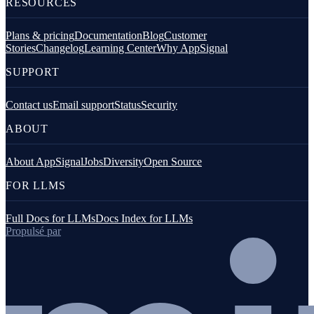
RESOURCES
Plans & pricing
Documentation
Blog
Customer
Stories
Changelog
Learning Center
Why AppSignal
SUPPORT
Contact us
Email support
Status
Security
ABOUT
About AppSignal
Jobs
Diversity
Open Source
FOR LLMS
Full Docs for LLMs
Docs Index for LLMs
Propulsé par