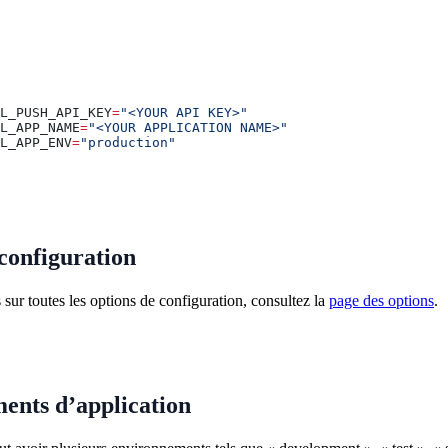
L_PUSH_API_KEY
=
"<YOUR API KEY>"
L_APP_NAME
=
"<YOUR APPLICATION NAME>"
L_APP_ENV
=
"production"
configuration
 sur toutes les options de configuration, consultez la
page des options
.
ents d’application