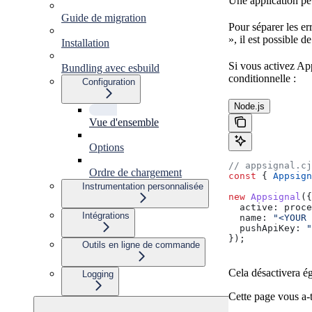
Une application peu
Guide de migration
Pour séparer les e
», il est possible 
Installation
Si vous activez Ap
Bundling avec esbuild
conditionnelle :
Configuration
Node.js
Vue d'ensemble
Options
// appsignal.cj
Ordre de chargement
const
 { 
Appsign
Instrumentation personnalisée
new
 Appsignal
({
  active:
 proce
Intégrations
  name:
 "<YOUR 
  pushApiKey:
 "
});
Outils en ligne de commande
Cela désactivera ég
Logging
Cette page vous a-t-