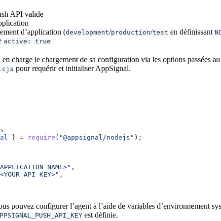
ush API valide
plication
ment d’application (
/
/
en définissant
development
production
test
N
e
active: true
d en charge le chargement de sa configuration via les options passées a
pour requérir et initialiser AppSignal.
.cjs
s
al
 } 
=
 require
(
"@appsignal/nodejs"
);
APPLICATION NAME>"
,
<YOUR API KEY>"
,
ous pouvez configurer l’agent à l’aide de variables d’environnement sy
est définie.
PPSIGNAL_PUSH_API_KEY