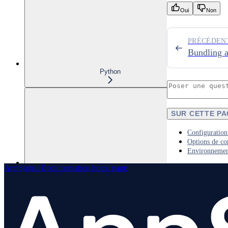
Oui
Non
PRÉCÉDEN
Bundling a
Python
SUR CETTE P
Configuration
Options de co
Environnement
AppSignal Documentation
home page
PHP