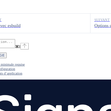
T
SUIVANT
vec esbuild
Options 
⌘
I
AGE
 minimale requise
nfiguration
s d’application