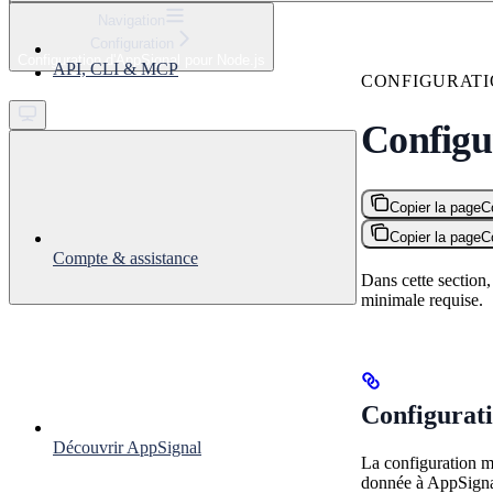
⌘
K
Navigation
Configuration
Support
Configuration d'AppSignal pour Node.js
API, CLI & MCP
Get started
CONFIGURAT
Configu
Copier la page
C
Copier la page
C
Compte & assistance
Dans cette section
minimale requise.
Configurat
Découvrir AppSignal
La configuration m
donnée à AppSign