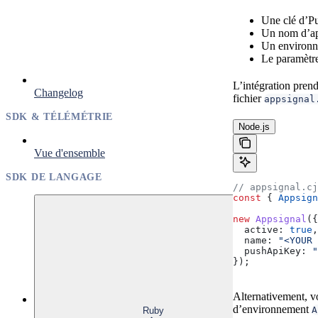
Une clé d’P
Un nom d’ap
Un environne
Le paramètr
L’intégration pren
Changelog
fichier
appsignal
SDK & TÉLÉMÉTRIE
Node.js
Vue d'ensemble
SDK DE LANGAGE
// appsignal.cj
const
 { 
Appsign
new
 Appsignal
({
  active:
 true
,
  name:
 "<YOUR 
  pushApiKey:
 "
});
Alternativement, v
d’environnement
A
Ruby