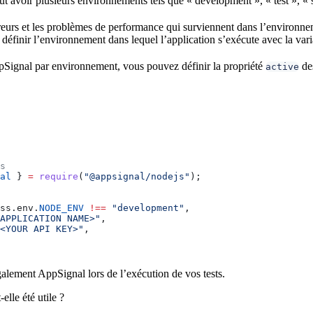
t avoir plusieurs environnements tels que « development », « test », « 
rreurs et les problèmes de performance qui surviennent dans l’environn
de définir l’environnement dans lequel l’application s’exécute avec la v
pSignal par environnement, vous pouvez définir la propriété
des
active
s
al
 } 
=
 require
(
"@appsignal/nodejs"
);
ss
.
env
.
NODE_ENV
 !==
 "development"
,
APPLICATION NAME>"
,
<YOUR API KEY>"
,
alement AppSignal lors de l’exécution de vos tests.
elle été utile ?