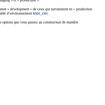
staging » et « production ».
ement « development » de ceux qui surviennent en « production
ariable d’environnement
.
NODE_ENV
 options que vous passez au constructeur de manière