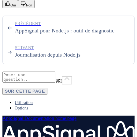
Oui
Non
PRÉCÉDENT
AppSignal pour Node.js : outil de diagnostic
SUIVANT
Journalisation depuis Node.js
⌘
I
SUR CETTE PAGE
Utilisation
Options
AppSignal Documentation
home page