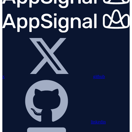
x
github
linkedin