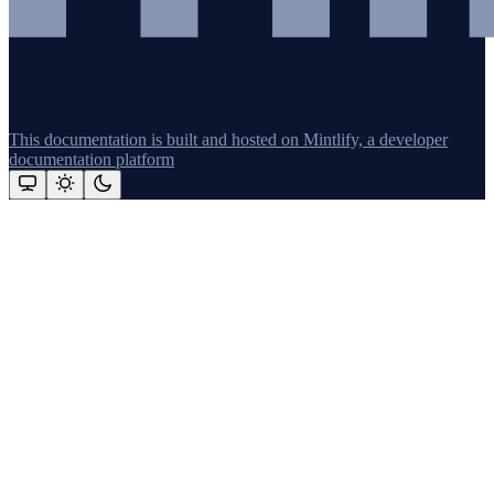
This documentation is built and hosted on Mintlify, a developer
documentation platform
Assistant
Responses
are
generated
using
AI
and
may
contain
mistakes.