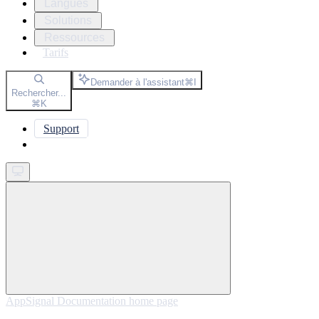
Langues
Solutions
Ressources
Tarifs
Demander à l'assistant
⌘
I
Rechercher...
⌘
K
Support
Get started
AppSignal Documentation
home page