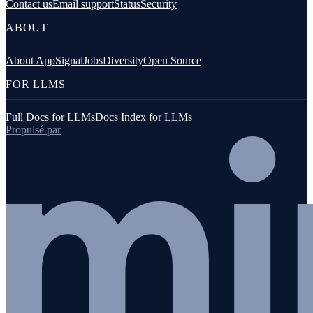
Contact us
Email support
Status
Security
ABOUT
About AppSignal
Jobs
Diversity
Open Source
FOR LLMS
Full Docs for LLMs
Docs Index for LLMs
Propulsé par