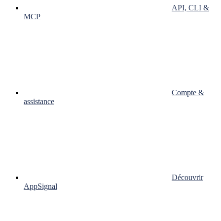
API, CLI &
MCP
Compte &
assistance
Découvrir
AppSignal