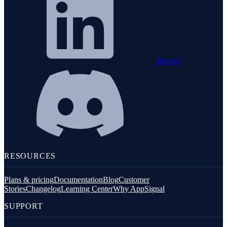
discord
RESOURCES
Plans & pricing
Documentation
Blog
Customer
Stories
Changelog
Learning Center
Why AppSignal
SUPPORT