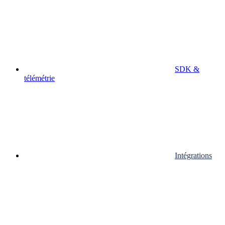
SDK &
télémétrie
Intégrations