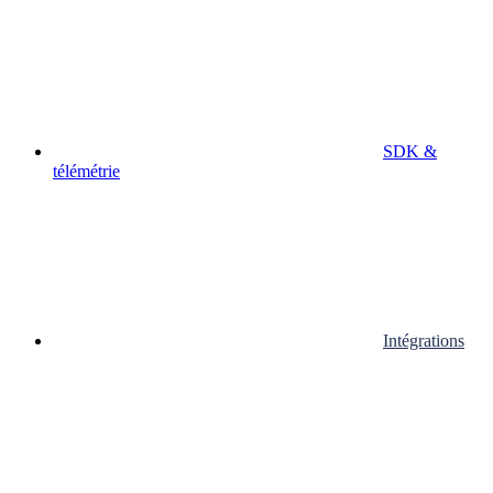
SDK &
télémétrie
Intégrations