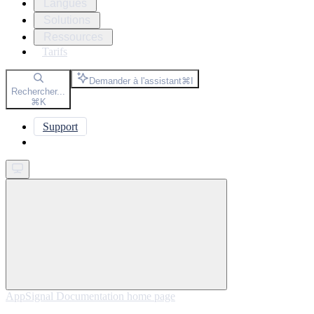
Langues
Solutions
Ressources
Tarifs
Demander à l'assistant
⌘
I
Rechercher...
⌘
K
Support
Get started
AppSignal Documentation
home page