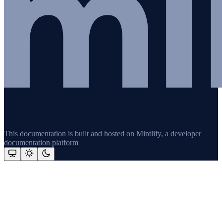
This documentation is built and hosted on Mintlify, a developer
documentation platform
Assistant
Responses
are