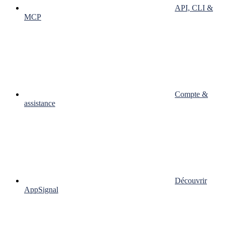
API, CLI &
MCP
Compte &
assistance
Découvrir
AppSignal