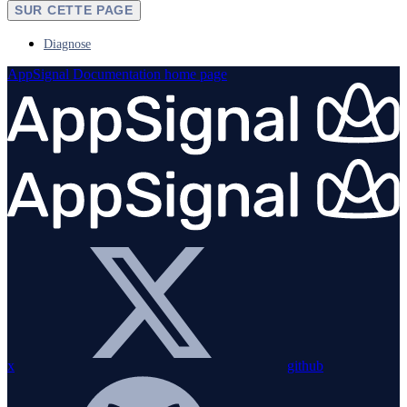
SUR CETTE PAGE
Diagnose
AppSignal Documentation
home page
x
github