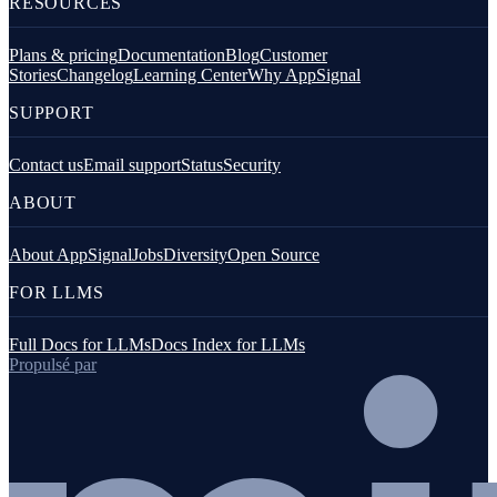
RESOURCES
Plans & pricing
Documentation
Blog
Customer
Stories
Changelog
Learning Center
Why AppSignal
SUPPORT
Contact us
Email support
Status
Security
ABOUT
About AppSignal
Jobs
Diversity
Open Source
FOR LLMS
Full Docs for LLMs
Docs Index for LLMs
Propulsé par