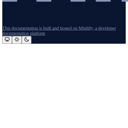
This documentation is built and hosted on Mintlify, a developer
documentation platform
Assistant
Responses
are
generated
using
AI
and
may
contain
mistakes.
Suggestions