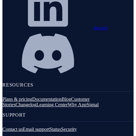
discord
RESOURCES
Plans & pricing
Documentation
Blog
Customer
Stories
Changelog
Learning Center
Why AppSignal
SUPPORT
Contact us
Email support
Status
Security