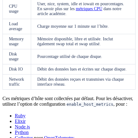
User, nice, system, idle et iowait en pourcentages.
CPU
En savoir plus sur les
métriques CPU
dans notre
usage
article académie.
Load
Charge moyenne sur 1 minute sur l’hôte.
average
Memory
Mémoire disponible, libre et utilisée. Inclut
usage
également swap total et swap utilisé.
Disk
Pourcentage utilisé de chaque disque.
usage
Disk IO
Débit des données lues et écrites sur chaque disque.
Network
Débit des données reçues et transmises via chaque
traffic
interface réseau.
Ces métriques d’hôte sont collectées par défaut. Pour les désactiver,
utilisez l’option de configuration
, pour :
enable_host_metrics
Ruby
Elixir
Node.js
Python
Collector
pour
OpenTelemetry