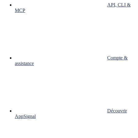
API, CLI &
MCP
Compte &
assistance
Découvrir
AppSignal