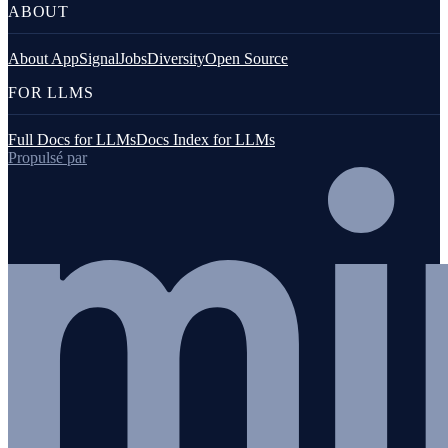
ABOUT
About AppSignal
Jobs
Diversity
Open Source
FOR LLMS
Full Docs for LLMs
Docs Index for LLMs
Propulsé par