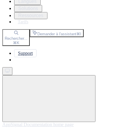
Langues
Solutions
Ressources
Tarifs
Demander à l'assistant
⌘
I
Rechercher...
⌘
K
Support
Get started
AppSignal Documentation
home page