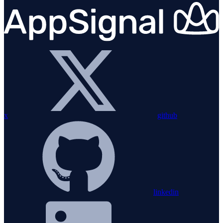
x
github
linkedin