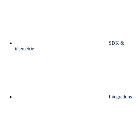
SDK &
télémétrie
Intégrations