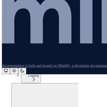
Java
Aperçu
Installation d'OpenTelemetry Java
Configuration
Instrumentations
Présentation
Elasticsearch
documentation is built and hosted on Mintlify, a developer documenta
Instrumentation personnalisée
Logging
Assistant
Responses
are