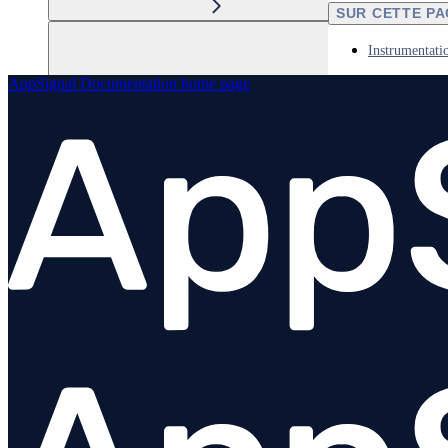
SUR CETTE P
Instrumentati
AppSignal Documentation
home page
Elixir
Node.js