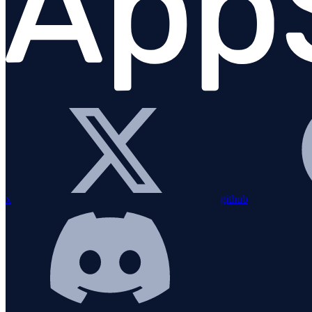
Python
x
github
PHP