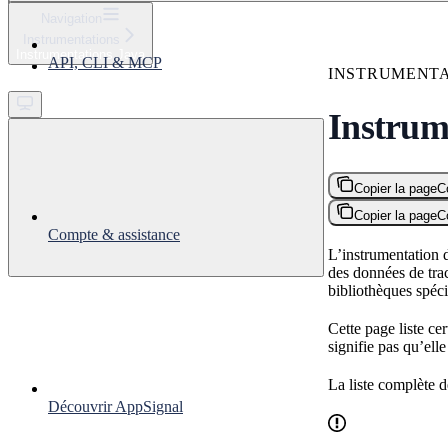
⌘
K
Navigation
Instrumentations
Support
Instrumentations Java
API, CLI & MCP
Get started
INSTRUMENTA
Instrum
Copier la page
C
Copier la page
C
Compte & assistance
L’instrumentation 
des données de trac
bibliothèques spéci
Cette page liste ce
signifie pas qu’elle
La liste complète 
Découvrir AppSignal