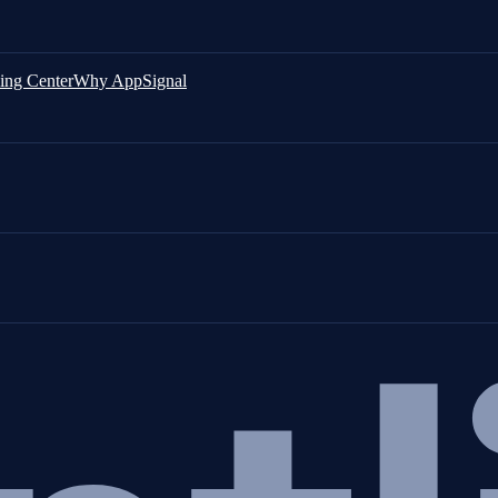
ing Center
Why AppSignal