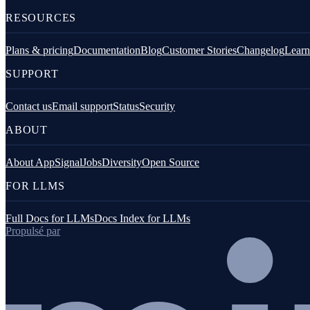
RESOURCES
JavaScript (navigateur)
Plans & pricing
Documentation
Blog
Customer Stories
Changelog
Learn
SUPPORT
Contact us
Email support
Status
Security
ABOUT
About AppSignal
Jobs
Diversity
Open Source
Go
FOR LLMS
Full Docs for LLMs
Docs Index for LLMs
Propulsé par