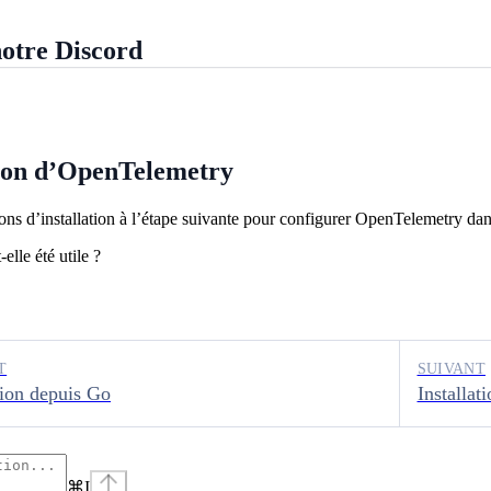
otre Discord
ion d’OpenTelemetry
ions d’installation à l’étape suivante pour configurer OpenTelemetry da
elle été utile ?
T
SUIVANT
tion depuis Go
Installat
⌘
I