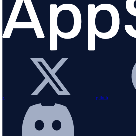
JavaScript (navigateur)
Go
x
github