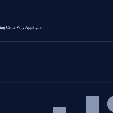
ing Center
Why AppSignal