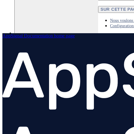
SUR CETTE P
Nous voulons 
Configuratio
AppSignal Documentation
home page
Python
PHP