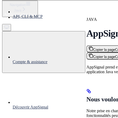
⌘
K
Navigation
Java
Support
AppSignal pour Java
API, CLI & MCP
Get started
JAVA
AppSign
Copier la page
C
Copier la page
C
Compte & assistance
AppSignal prend en
application Java v
Nous voulon
Découvrir AppSignal
Notre prise en char
fonctionnalités pe