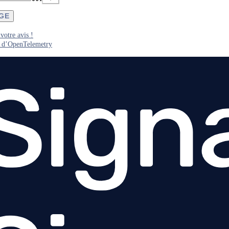
AGE
votre avis !
n d’OpenTelemetry